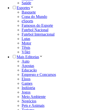
Saúde
Esportes
Basquete
Copa do Mundo
eSports
Famosos do Esporte
Futebol Nacional
Futebol Internacional
Lutas
Motor
Tênis
Vôlei
Mais Editorias
Auto
Apostas
Educação
Emprego e Concursos
Eloos
Games
Indústria
Jogos
Meio Ambiente
Negócios
Pets e Animais
Turismo