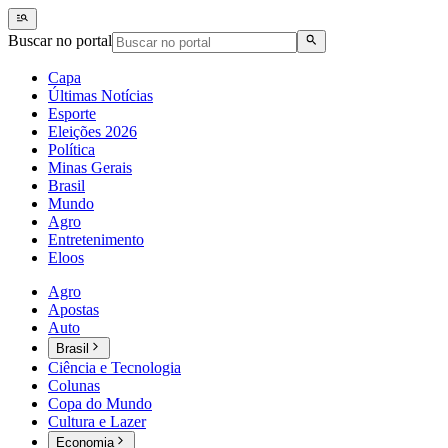
Buscar no portal
Capa
Últimas Notícias
Esporte
Eleições 2026
Política
Minas Gerais
Brasil
Mundo
Agro
Entretenimento
Eloos
Agro
Apostas
Auto
Brasil
Ciência e Tecnologia
Colunas
Copa do Mundo
Cultura e Lazer
Economia