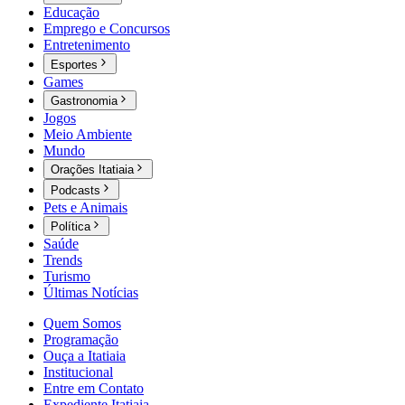
Educação
Emprego e Concursos
Entretenimento
Esportes
Games
Gastronomia
Jogos
Meio Ambiente
Mundo
Orações Itatiaia
Podcasts
Pets e Animais
Política
Saúde
Trends
Turismo
Últimas Notícias
Quem Somos
Programação
Ouça a Itatiaia
Institucional
Entre em Contato
Expediente Itatiaia