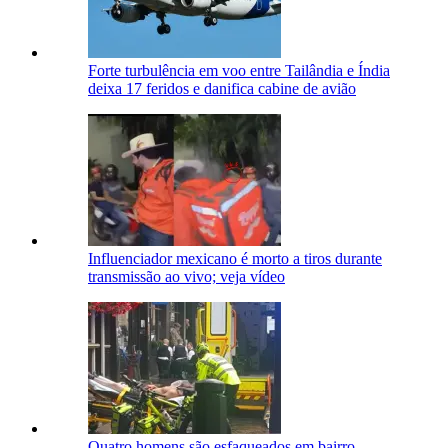
Forte turbulência em voo entre Tailândia e Índia
deixa 17 feridos e danifica cabine de avião
Influenciador mexicano é morto a tiros durante
transmissão ao vivo; veja vídeo
Quatro homens são esfaqueados em bairro