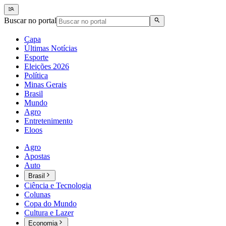
Buscar no portal
Capa
Últimas Notícias
Esporte
Eleições 2026
Política
Minas Gerais
Brasil
Mundo
Agro
Entretenimento
Eloos
Agro
Apostas
Auto
Brasil
Ciência e Tecnologia
Colunas
Copa do Mundo
Cultura e Lazer
Economia