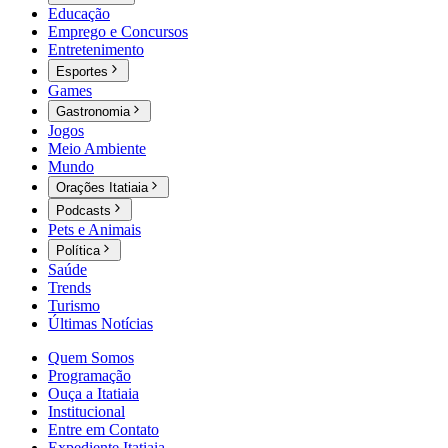
Educação
Emprego e Concursos
Entretenimento
Esportes
Games
Gastronomia
Jogos
Meio Ambiente
Mundo
Orações Itatiaia
Podcasts
Pets e Animais
Política
Saúde
Trends
Turismo
Últimas Notícias
Quem Somos
Programação
Ouça a Itatiaia
Institucional
Entre em Contato
Expediente Itatiaia