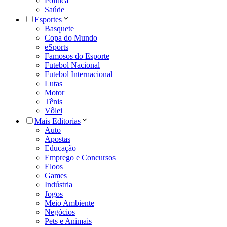
Política
Saúde
Esportes
Basquete
Copa do Mundo
eSports
Famosos do Esporte
Futebol Nacional
Futebol Internacional
Lutas
Motor
Tênis
Vôlei
Mais Editorias
Auto
Apostas
Educação
Emprego e Concursos
Eloos
Games
Indústria
Jogos
Meio Ambiente
Negócios
Pets e Animais