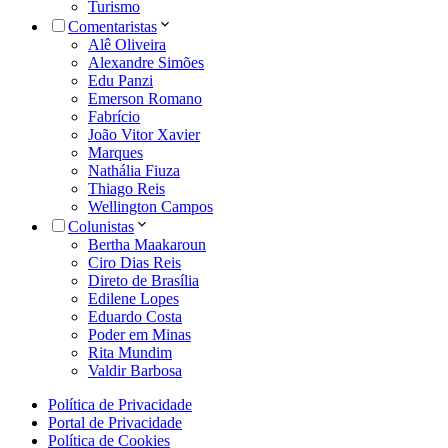
Turismo
Comentaristas
Alê Oliveira
Alexandre Simões
Edu Panzi
Emerson Romano
Fabrício
João Vitor Xavier
Marques
Nathália Fiuza
Thiago Reis
Wellington Campos
Colunistas
Bertha Maakaroun
Ciro Dias Reis
Direto de Brasília
Edilene Lopes
Eduardo Costa
Poder em Minas
Rita Mundim
Valdir Barbosa
Política de Privacidade
Portal de Privacidade
Política de Cookies