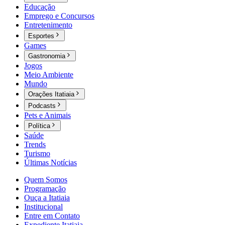
Educação
Emprego e Concursos
Entretenimento
Esportes
Games
Gastronomia
Jogos
Meio Ambiente
Mundo
Orações Itatiaia
Podcasts
Pets e Animais
Política
Saúde
Trends
Turismo
Últimas Notícias
Quem Somos
Programação
Ouça a Itatiaia
Institucional
Entre em Contato
Expediente Itatiaia