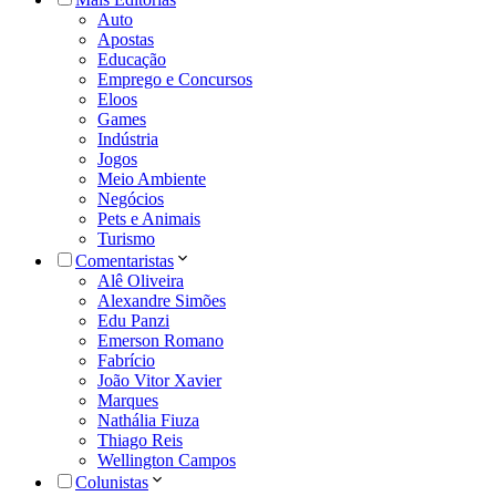
Auto
Apostas
Educação
Emprego e Concursos
Eloos
Games
Indústria
Jogos
Meio Ambiente
Negócios
Pets e Animais
Turismo
Comentaristas
Alê Oliveira
Alexandre Simões
Edu Panzi
Emerson Romano
Fabrício
João Vitor Xavier
Marques
Nathália Fiuza
Thiago Reis
Wellington Campos
Colunistas