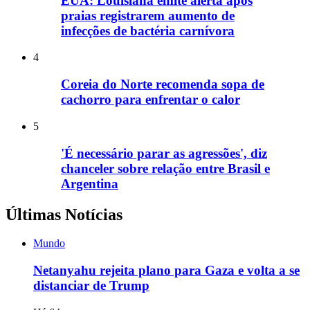
EUA: Louisiana emite alerta após
praias registrarem aumento de
infecções de bactéria carnívora
4
Coreia do Norte recomenda sopa de
cachorro para enfrentar o calor
5
'É necessário parar as agressões', diz
chanceler sobre relação entre Brasil e
Argentina
Últimas Notícias
Mundo
Netanyahu rejeita plano para Gaza e volta a se
distanciar de Trump