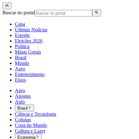
Buscar no portal
Capa
Últimas Notícias
Esporte
Eleições 2026
Política
Minas Gerais
Brasil
Mundo
Agro
Entretenimento
Eloos
Agro
Apostas
Auto
Brasil
Ciência e Tecnologia
Colunas
Copa do Mundo
Cultura e Lazer
Economia