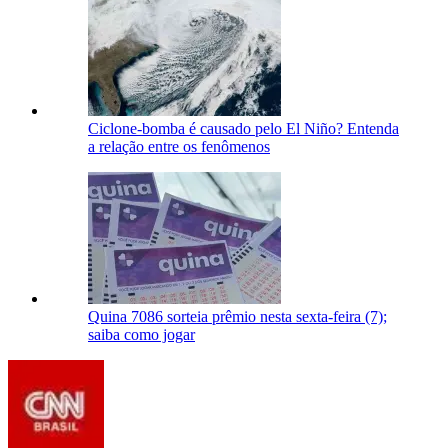
Ciclone-bomba é causado pelo El Niño? Entenda
a relação entre os fenômenos
Quina 7086 sorteia prêmio nesta sexta-feira (7);
saiba como jogar