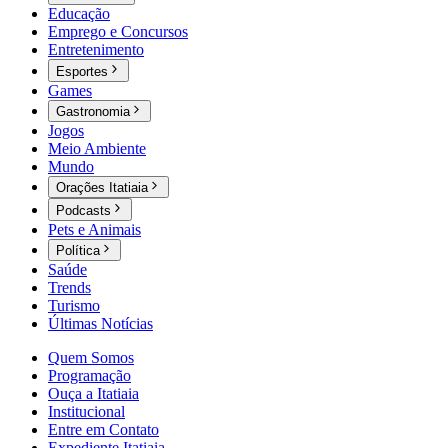
Educação
Emprego e Concursos
Entretenimento
Esportes
Games
Gastronomia
Jogos
Meio Ambiente
Mundo
Orações Itatiaia
Podcasts
Pets e Animais
Política
Saúde
Trends
Turismo
Últimas Notícias
Quem Somos
Programação
Ouça a Itatiaia
Institucional
Entre em Contato
Expediente Itatiaia