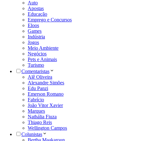
Auto
Apostas
Educação
Emprego e Concursos
Eloos
Games
Indústria
Jogos
Meio Ambiente
Negócios
Pets e Animais
Turismo
Comentaristas
Alê Oliveira
Alexandre Simões
Edu Panzi
Emerson Romano
Fabrício
João Vitor Xavier
Marques
Nathália Fiuza
Thiago Reis
Wellington Campos
Colunistas
Bertha Maakaroun