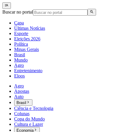
Buscar no portal
Capa
Últimas Notícias
Esporte
Eleições 2026
Política
Minas Gerais
Brasil
Mundo
Agro
Entretenimento
Eloos
Agro
Apostas
Auto
Brasil
Ciência e Tecnologia
Colunas
Copa do Mundo
Cultura e Lazer
Economia