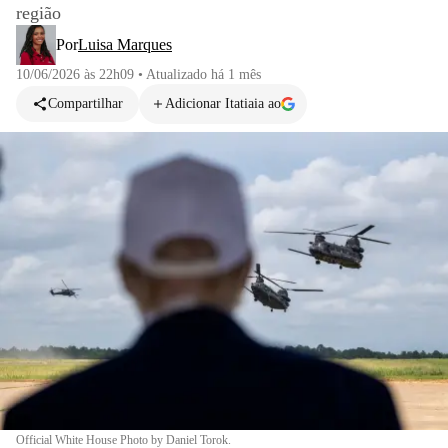
região
Por
Luisa Marques
10/06/2026 às 22h09
•
Atualizado
há 1 mês
Compartilhar
Adicionar Itatiaia ao
Official White House Photo by Daniel Torok.