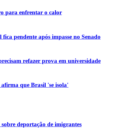
o para enfrentar o calor
 fica pendente após impasse no Senado
os precisam refazer prova em universidade
firma que Brasil 'se isola'
obre deportação de imigrantes