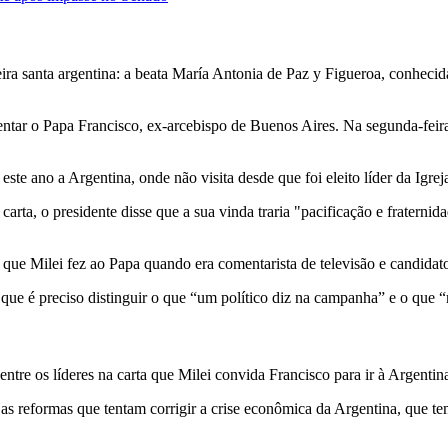
ira santa argentina: a beata María Antonia de Paz y Figueroa, conhec
entar o Papa Francisco, ex-arcebispo de Buenos Aires. Na segunda-fei
este ano a Argentina, onde não visita desde que foi eleito líder da Igre
rta, o presidente disse que a sua vinda traria "pacificação e fraternida
que Milei fez ao Papa quando era comentarista de televisão e candidato
e é preciso distinguir o que “um político diz na campanha” e o que “re
ntre os líderes na carta que Milei convida Francisco para ir à Argentin
" as reformas que tentam corrigir a crise econômica da Argentina, que