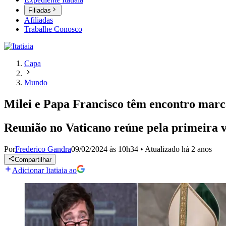
Filiadas
Afiliadas
Trabalhe Conosco
Capa
Mundo
Milei e Papa Francisco têm encontro marca
Reunião no Vaticano reúne pela primeira ve
Por
Frederico Gandra
09/02/2024 às 10h34
•
Atualizado
há 2 anos
Compartilhar
Adicionar Itatiaia ao