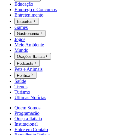
Educação
Emprego e Concursos
Entretenimento
Esportes
Games
Gastronomia
Jogos
Meio Ambiente
Mundo
Orações Itatiaia
Podcasts
Pets e Animais
Política
Saúde
Trends
Turismo
Últimas Notícias
Quem Somos
Programação
Ouça a Itatiaia
Institucional
Entre em Contato
Expediente Itatiaia