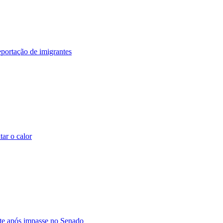
ortação de imigrantes
ar o calor
te após impasse no Senado