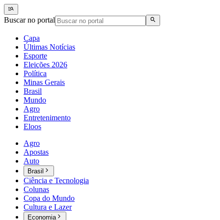
Buscar no portal
Capa
Últimas Notícias
Esporte
Eleições 2026
Política
Minas Gerais
Brasil
Mundo
Agro
Entretenimento
Eloos
Agro
Apostas
Auto
Brasil
Ciência e Tecnologia
Colunas
Copa do Mundo
Cultura e Lazer
Economia