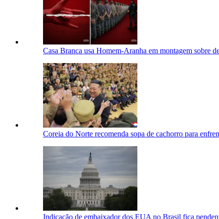
Casa Branca usa Homem-Aranha em montagem sobre dep
Coreia do Norte recomenda sopa de cachorro para enfrent
Indicação de embaixador dos EUA no Brasil fica penden