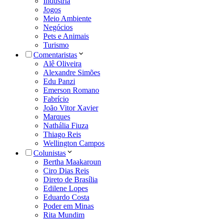
Indústria
Jogos
Meio Ambiente
Negócios
Pets e Animais
Turismo
Comentaristas
Alê Oliveira
Alexandre Simões
Edu Panzi
Emerson Romano
Fabrício
João Vitor Xavier
Marques
Nathália Fiuza
Thiago Reis
Wellington Campos
Colunistas
Bertha Maakaroun
Ciro Dias Reis
Direto de Brasília
Edilene Lopes
Eduardo Costa
Poder em Minas
Rita Mundim