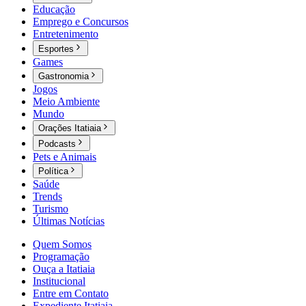
Educação
Emprego e Concursos
Entretenimento
Esportes
Games
Gastronomia
Jogos
Meio Ambiente
Mundo
Orações Itatiaia
Podcasts
Pets e Animais
Política
Saúde
Trends
Turismo
Últimas Notícias
Quem Somos
Programação
Ouça a Itatiaia
Institucional
Entre em Contato
Expediente Itatiaia