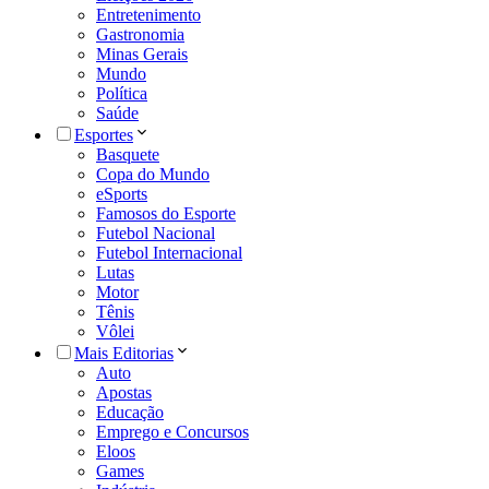
Entretenimento
Gastronomia
Minas Gerais
Mundo
Política
Saúde
Esportes
Basquete
Copa do Mundo
eSports
Famosos do Esporte
Futebol Nacional
Futebol Internacional
Lutas
Motor
Tênis
Vôlei
Mais Editorias
Auto
Apostas
Educação
Emprego e Concursos
Eloos
Games