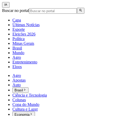
Buscar no portal
Capa
Últimas Notícias
Esporte
Eleições 2026
Política
Minas Gerais
Brasil
Mundo
Agro
Entretenimento
Eloos
Agro
Apostas
Auto
Brasil
Ciência e Tecnologia
Colunas
Copa do Mundo
Cultura e Lazer
Economia