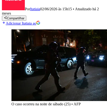
Por
Itatiaia
02/06/2026 às 15h15
•
Atualizado
há 2
meses
Compartilhar
Adicionar Itatiaia ao
O caso ocorreu na noite de sábado (25)
•
AFP