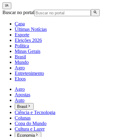
Buscar no portal
Capa
Últimas Notícias
Esporte
Eleições 2026
Política
Minas Gerais
Brasil
Mundo
Agro
Entretenimento
Eloos
Agro
Apostas
Auto
Brasil
Ciência e Tecnologia
Colunas
Copa do Mundo
Cultura e Lazer
Economia