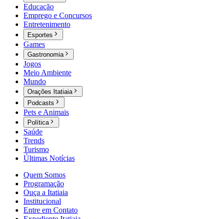
Educação
Emprego e Concursos
Entretenimento
Esportes
Games
Gastronomia
Jogos
Meio Ambiente
Mundo
Orações Itatiaia
Podcasts
Pets e Animais
Política
Saúde
Trends
Turismo
Últimas Notícias
Quem Somos
Programação
Ouça a Itatiaia
Institucional
Entre em Contato
Expediente Itatiaia