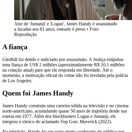
Ator de 'Jumanji' e 'Logan', James Handy é assassinado
a facadas aos 81 anos; enteado é preso • Foto:
Reprodução
A fiança
Gledhill foi detido e indiciado por assassinato. A Justiça estipulou
uma fiança de US$ 2 milhões (aproximadamente R$ 10,1 milhões
na cotação atual) para que ele responda em liberdade. Até o
momento, a motivação oficial do crime não foi revelada pela polícia
de Los Angeles.
Quem foi James Handy
James Handy construiu uma carreira sólida na televisão e no cinema
norte-americano, acumulando quase 50 anos de trajetória desde sua
estreia em 1977. Além dos blockbusters Logan e Jumanji, ele
integrou o elenco do aclamado Top Gun: Maverick (2022).
Na televisão, Handy foi um rosto muito conhecido do público por