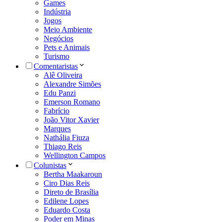
Games
Indústria
Jogos
Meio Ambiente
Negócios
Pets e Animais
Turismo
Comentaristas
Alê Oliveira
Alexandre Simões
Edu Panzi
Emerson Romano
Fabrício
João Vitor Xavier
Marques
Nathália Fiuza
Thiago Reis
Wellington Campos
Colunistas
Bertha Maakaroun
Ciro Dias Reis
Direto de Brasília
Edilene Lopes
Eduardo Costa
Poder em Minas