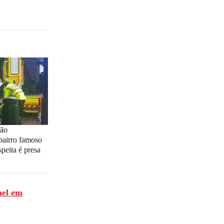
são
bairro famoso
peita é presa
ael em