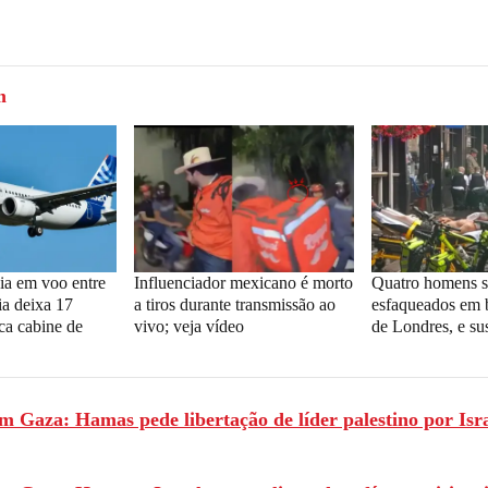
m
cia em voo entre
Influenciador mexicano é morto
Quatro homens 
ia deixa 17
a tiros durante transmissão ao
esfaqueados em 
ica cabine de
vivo; veja vídeo
de Londres, e sus
m Gaza: Hamas pede libertação de líder palestino por Isr