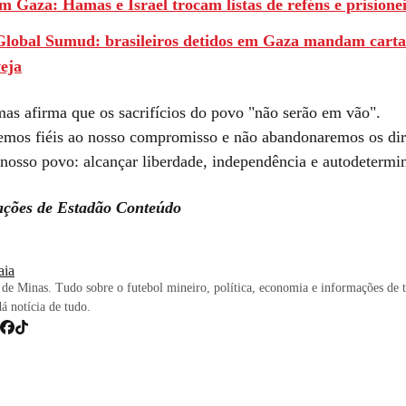
 Gaza: Hamas e Israel trocam listas de reféns e prisione
 Global Sumud: brasileiros detidos em Gaza mandam carta
veja
as afirma que os sacrifícios do povo "não serão em vão".
mos fiéis ao nosso compromisso e não abandonaremos os dir
 nosso povo: alcançar liberdade, independência e autodetermi
ções de Estadão Conteúdo
iaia
de Minas. Tudo sobre o futebol mineiro, política, economia e informações de 
dá notícia de tudo.