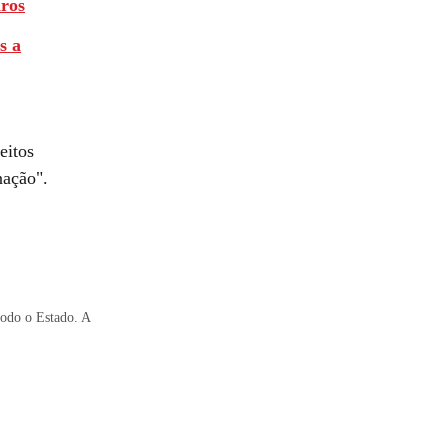
iros
s a
eitos
nação".
todo o Estado. A