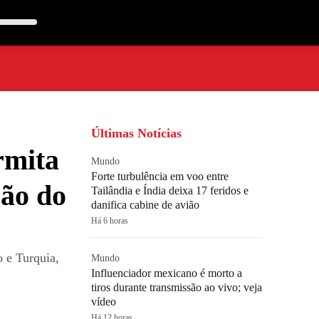
Últimas Notícias
rmita
Mundo
Forte turbulência em voo entre
ção do
Tailândia e Índia deixa 17 feridos e
danifica cabine de avião
Há 6 horas
o e Turquia,
Mundo
Influenciador mexicano é morto a
tiros durante transmissão ao vivo; veja
vídeo
Há 12 horas