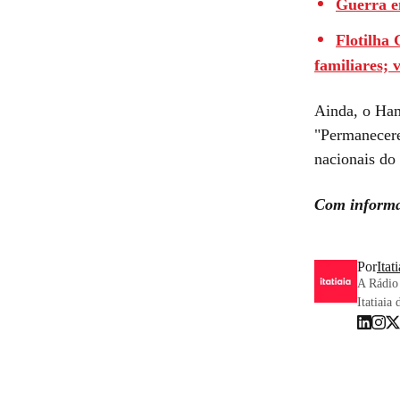
Guerra em
Flotilha
familiares; 
Ainda, o Ham
"Permanecere
nacionais do
Com informa
Por
Itat
A Rádio 
Itatiaia 