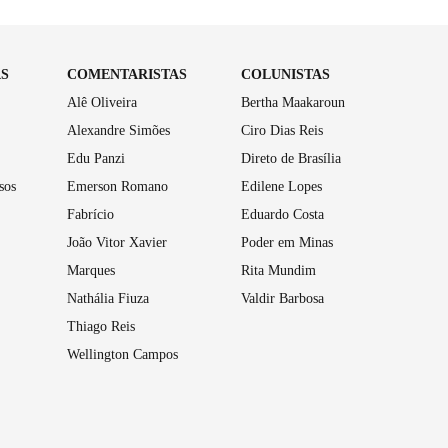
AS
COMENTARISTAS
COLUNISTAS
Alê Oliveira
Bertha Maakaroun
Alexandre Simões
Ciro Dias Reis
Edu Panzi
Direto de Brasília
sos
Emerson Romano
Edilene Lopes
Fabrício
Eduardo Costa
João Vitor Xavier
Poder em Minas
Marques
Rita Mundim
Nathália Fiuza
Valdir Barbosa
Thiago Reis
Wellington Campos