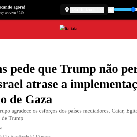
ocando agora!
Belo Horizonte
ça ao vivo
/
24h
s pede que Trump não pe
srael atrase a implementa
o de Gaza
rupo agradece os esforços dos países mediadores, Catar, Egit
 de Trump
ia
2h52
•
Atualizado
há 10 meses