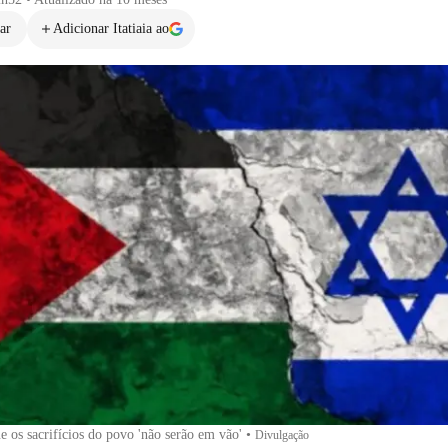
ar
Adicionar Itatiaia ao
 os sacrifícios do povo 'não serão em vão'
•
Divulgação