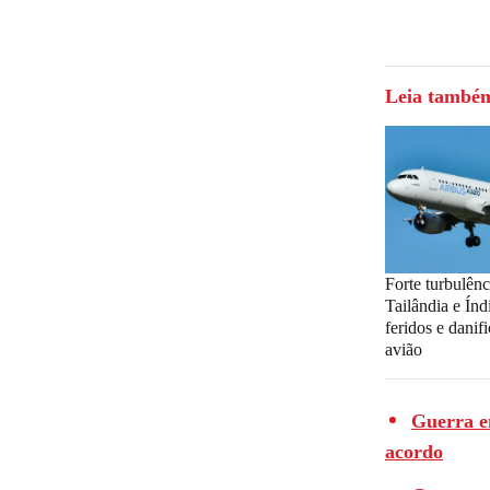
Leia també
Forte turbulên
Tailândia e Índ
feridos e danif
avião
Guerra e
acordo