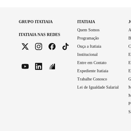
GRUPO ITATIAIA
ITATIAIA
Quem Somos
A
ITATIAIA NAS REDES
Programação
B
Ouça a Itatiaia
C
Institucional
E
Entre em Contato
E
Expediente Itatiaia
E
Trabalhe Conosco
G
Lei de Igualdade Salarial
M
M
P
S