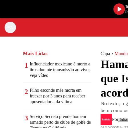
T
Ou
Mais Lidas
Capa
Mundo
Hama
Influenciador mexicano é morto a
1
tiros durante transmissão ao vivo;
que I
veja vídeo
acord
Filho esconde mãe morta em
2
freezer por 3 anos para receber
aposentadoria da vítima
No texto, o g
bem como os
Serviço Secreto prende homem
3
Por
Itatia
armado perto de clube de golfe de
Trump na Califórnia
08/10/2025 às 2