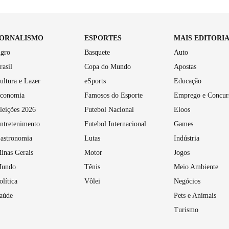
JORNALISMO
ESPORTES
MAIS EDITORI
gro
Basquete
Auto
rasil
Copa do Mundo
Apostas
ultura e Lazer
eSports
Educação
conomia
Famosos do Esporte
Emprego e Concur
leições 2026
Futebol Nacional
Eloos
ntretenimento
Futebol Internacional
Games
astronomia
Lutas
Indústria
inas Gerais
Motor
Jogos
undo
Tênis
Meio Ambiente
olítica
Vôlei
Negócios
aúde
Pets e Animais
Turismo