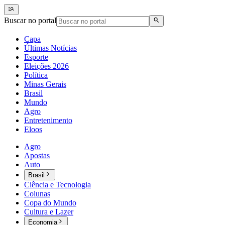
Buscar no portal
Capa
Últimas Notícias
Esporte
Eleições 2026
Política
Minas Gerais
Brasil
Mundo
Agro
Entretenimento
Eloos
Agro
Apostas
Auto
Brasil
Ciência e Tecnologia
Colunas
Copa do Mundo
Cultura e Lazer
Economia