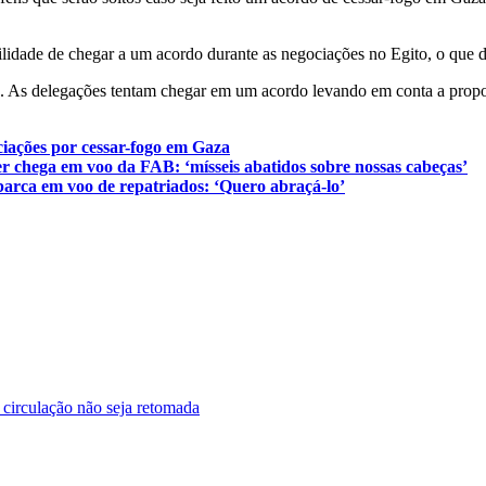
lidade de chegar a um acordo durante as negociações no Egito, o que d
(6). As delegações tentam chegar em um acordo levando em conta a pro
iações por cessar-fogo em Gaza
r chega em voo da FAB: ‘mísseis abatidos sobre nossas cabeças’
barca em voo de repatriados: ‘Quero abraçá-lo’
e circulação não seja retomada