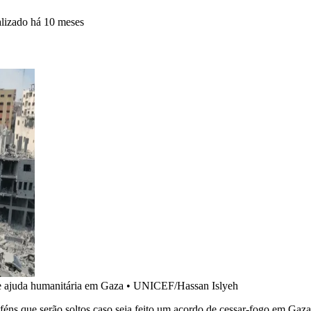
alizado
há 10 meses
de ajuda humanitária em Gaza
•
UNICEF/Hassan Islyeh
reféns que serão soltos caso seja feito um acordo de cessar-fogo em Ga