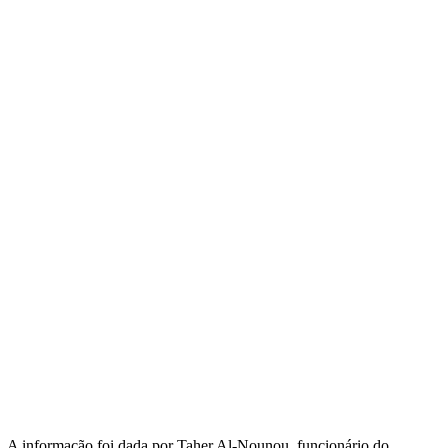
za. A informação foi dada por Taher Al-Nounou, funcionário do