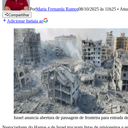
Por
Maria Fernanda Ramos
08/10/2025 às 11h25
•
Atu
Compartilhar
Adicionar Itatiaia ao
Israel anuncia abertura de passagem de fronteira para entrada 
Negociadores do Hamas e de Israel trocaram listas de prisioneiros e 