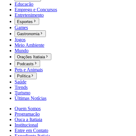
Educação
Emprego e Concursos
Entretenimento
Esportes
Games
Gastronomia
Jogos
Meio Ambiente
Mundo
Orações Itatiaia
Podcasts
Pets e Animais
Política
Saúde
Trends
Turismo
Últimas Notícias
Quem Somos
Programação
Ouça a Itatiaia
Institucional
Entre em Contato
Expediente Itatiaia