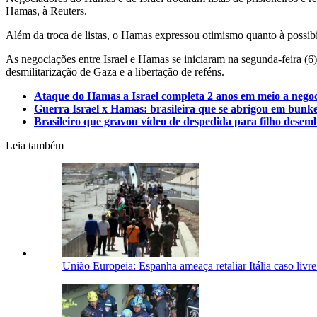
Hamas, à Reuters.
Além da troca de listas, o Hamas expressou otimismo quanto à possibi
As negociações entre Israel e Hamas se iniciaram na segunda-feira 
desmilitarização de Gaza e a libertação de reféns.
Ataque do Hamas a Israel completa 2 anos em meio a negoc
Guerra Israel x Hamas: brasileira que se abrigou em bunke
Brasileiro que gravou vídeo de despedida para filho desem
Leia também
União Europeia: Espanha ameaça retaliar Itália caso livr