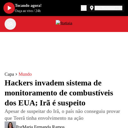
Tocando agora!
Belo Horizonte
Ouça ao vivo
/
24h
Capa
Mundo
Hackers invadem sistema de
monitoramento de combustíveis
dos EUA; Irã é suspeito
Apesar de suspeitar do Irã, o país não conseguiu provar
que Teerã tinha envolvimento na ação
Por
Maria Fernanda Ramos