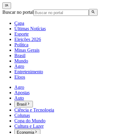
Buscar no portal
Capa
Últimas Notícias
Esporte
Eleições 2026
Política
Minas Gerais
Brasil
Mundo
Agro
Entretenimento
Eloos
Agro
Apostas
Auto
Brasil
Ciência e Tecnologia
Colunas
Copa do Mundo
Cultura e Lazer
Economia