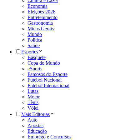
Cultura e Lazer
Economia
Eleições 2026
Entretenimento
Gastronomia
Minas Gerais
Mundo
Política
Saúde
Esportes
Basquete
Copa do Mundo
eSports
Famosos do Esporte
Futebol Nacional
Futebol Internacional
Lutas
Motor
Tênis
Vôlei
Mais Editorias
Auto
Apostas
Educação
Emprego e Concursos