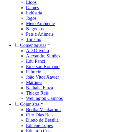
Eloos
Games
Indústria
Jogos
Meio Ambiente
Negócios
Pets e Animais
Turismo
Comentaristas
Alê Oliveira
Alexandre Simões
Edu Panzi
Emerson Romano
Fabrício
João Vitor Xavier
Marques
Nathália Fiuza
Thiago Reis
Wellington Campos
Colunistas
Bertha Maakaroun
Ciro Dias Reis
Direto de Brasília
Edilene Lopes
Eduardo Costa