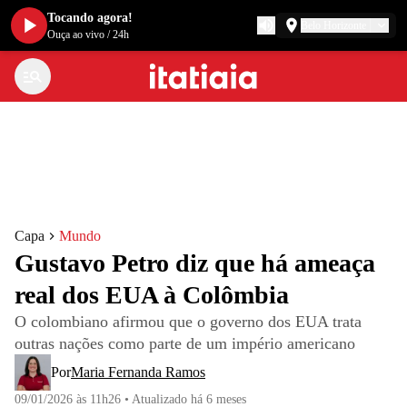
Tocando agora!
Belo Horizonte
Ouça ao vivo
/
24h
Capa
Mundo
Gustavo Petro diz que há ameaça
real dos EUA à Colômbia
O colombiano afirmou que o governo dos EUA trata
outras nações como parte de um império americano
Por
Maria Fernanda Ramos
09/01/2026 às 11h26
•
Atualizado
há 6 meses