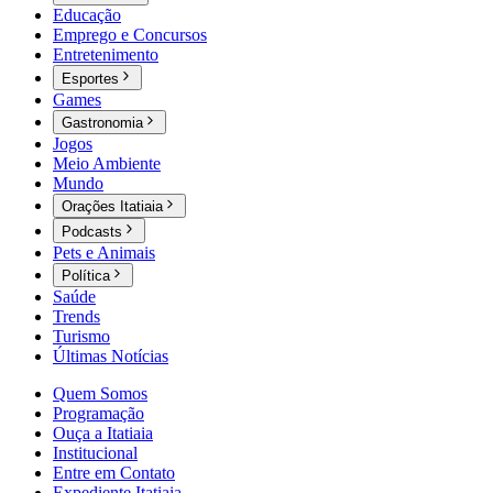
Educação
Emprego e Concursos
Entretenimento
Esportes
Games
Gastronomia
Jogos
Meio Ambiente
Mundo
Orações Itatiaia
Podcasts
Pets e Animais
Política
Saúde
Trends
Turismo
Últimas Notícias
Quem Somos
Programação
Ouça a Itatiaia
Institucional
Entre em Contato
Expediente Itatiaia