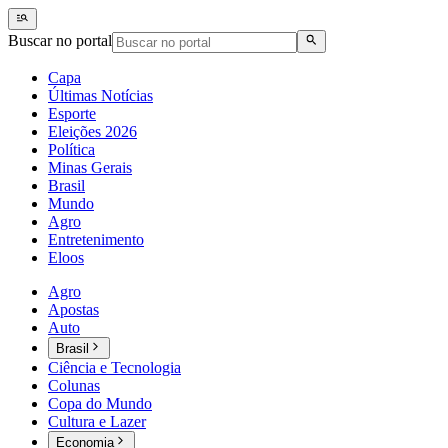
Buscar no portal
Capa
Últimas Notícias
Esporte
Eleições 2026
Política
Minas Gerais
Brasil
Mundo
Agro
Entretenimento
Eloos
Agro
Apostas
Auto
Brasil
Ciência e Tecnologia
Colunas
Copa do Mundo
Cultura e Lazer
Economia