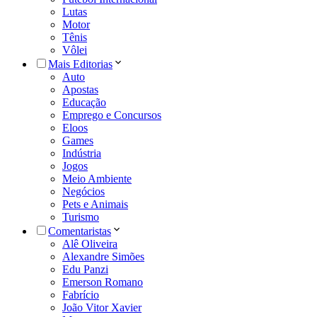
Lutas
Motor
Tênis
Vôlei
Mais Editorias
Auto
Apostas
Educação
Emprego e Concursos
Eloos
Games
Indústria
Jogos
Meio Ambiente
Negócios
Pets e Animais
Turismo
Comentaristas
Alê Oliveira
Alexandre Simões
Edu Panzi
Emerson Romano
Fabrício
João Vitor Xavier