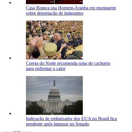
Casa Branca usa Homem-Aranha em montagem
sobre deportação de imigrantes
Coreia do Norte recomenda sopa de cachorro
para enfrentar o calor
Indicação de embaixador dos EUA no Brasil fica
pendente após impasse no Senado