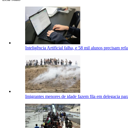
Inteligência Artificial falha, e 58 mil alunos precisam re
Imigrantes menores de idade fazem fila em delegacia para