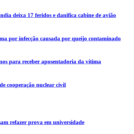
ndia deixa 17 feridos e danifica cabine de avião
ma por infecção causada por queijo contaminado
nos para receber aposentadoria da vítima
e cooperação nuclear civil
ecisam refazer prova em universidade