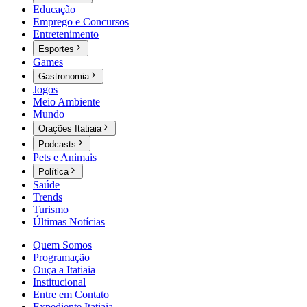
Educação
Emprego e Concursos
Entretenimento
Esportes
Games
Gastronomia
Jogos
Meio Ambiente
Mundo
Orações Itatiaia
Podcasts
Pets e Animais
Política
Saúde
Trends
Turismo
Últimas Notícias
Quem Somos
Programação
Ouça a Itatiaia
Institucional
Entre em Contato
Expediente Itatiaia