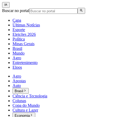
Buscar no portal
Capa
Últimas Notícias
Esporte
Eleições 2026
Política
Minas Gerais
Brasil
Mundo
Agro
Entretenimento
Eloos
Agro
Apostas
Auto
Brasil
Ciência e Tecnologia
Colunas
Copa do Mundo
Cultura e Lazer
Economia