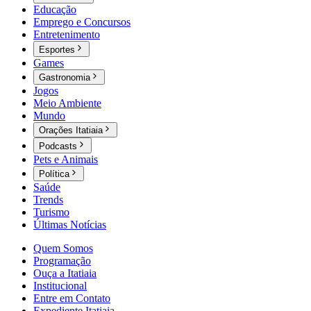
Educação
Emprego e Concursos
Entretenimento
Esportes
Games
Gastronomia
Jogos
Meio Ambiente
Mundo
Orações Itatiaia
Podcasts
Pets e Animais
Política
Saúde
Trends
Turismo
Últimas Notícias
Quem Somos
Programação
Ouça a Itatiaia
Institucional
Entre em Contato
Expediente Itatiaia