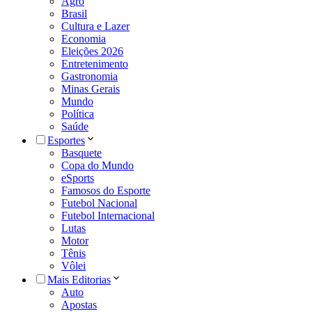
Agro
Brasil
Cultura e Lazer
Economia
Eleições 2026
Entretenimento
Gastronomia
Minas Gerais
Mundo
Política
Saúde
Esportes
Basquete
Copa do Mundo
eSports
Famosos do Esporte
Futebol Nacional
Futebol Internacional
Lutas
Motor
Tênis
Vôlei
Mais Editorias
Auto
Apostas