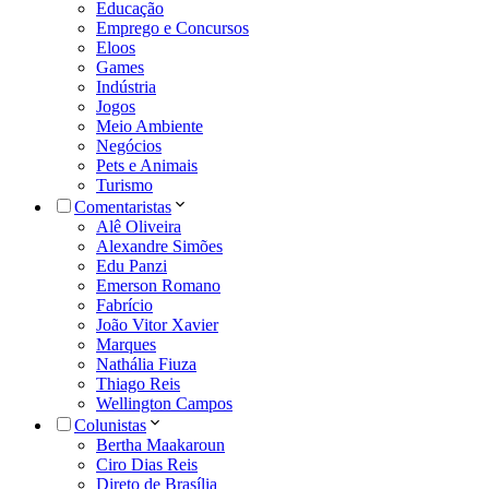
Educação
Emprego e Concursos
Eloos
Games
Indústria
Jogos
Meio Ambiente
Negócios
Pets e Animais
Turismo
Comentaristas
Alê Oliveira
Alexandre Simões
Edu Panzi
Emerson Romano
Fabrício
João Vitor Xavier
Marques
Nathália Fiuza
Thiago Reis
Wellington Campos
Colunistas
Bertha Maakaroun
Ciro Dias Reis
Direto de Brasília