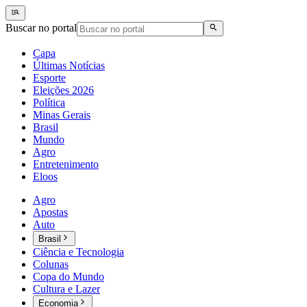
Buscar no portal
Capa
Últimas Notícias
Esporte
Eleições 2026
Política
Minas Gerais
Brasil
Mundo
Agro
Entretenimento
Eloos
Agro
Apostas
Auto
Brasil
Ciência e Tecnologia
Colunas
Copa do Mundo
Cultura e Lazer
Economia