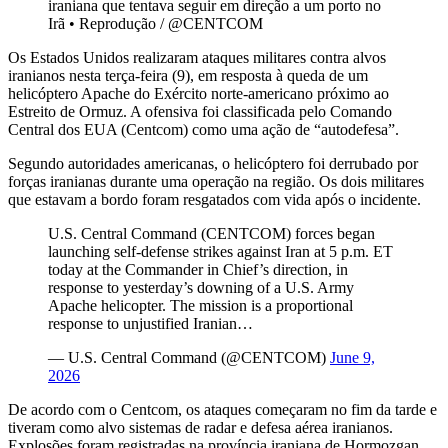
iraniana que tentava seguir em direção a um porto no
Irã
•
Reprodução / @CENTCOM
Os Estados Unidos realizaram ataques militares contra alvos
iranianos nesta terça-feira (9), em resposta à queda de um
helicóptero Apache do Exército norte-americano próximo ao
Estreito de Ormuz. A ofensiva foi classificada pelo Comando
Central dos EUA (Centcom) como uma ação de “autodefesa”.
Segundo autoridades americanas, o helicóptero foi derrubado por
forças iranianas durante uma operação na região. Os dois militares
que estavam a bordo foram resgatados com vida após o incidente.
U.S. Central Command (CENTCOM) forces began
launching self-defense strikes against Iran at 5 p.m. ET
today at the Commander in Chief’s direction, in
response to yesterday’s downing of a U.S. Army
Apache helicopter. The mission is a proportional
response to unjustified Iranian…
— U.S. Central Command (@CENTCOM)
June 9,
2026
De acordo com o Centcom, os ataques começaram no fim da tarde e
tiveram como alvo sistemas de radar e defesa aérea iranianos.
Explosões foram registradas na província iraniana de Hormozgan,