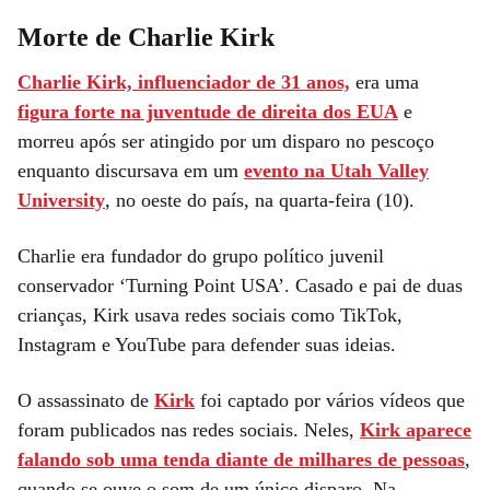
Morte de Charlie Kirk
Charlie Kirk, influenciador de 31 anos,
era uma
figura forte na juventude de direita dos EUA
e
morreu após ser atingido por um disparo no pescoço
enquanto discursava em um
evento na Utah Valley
University
, no oeste do país, na quarta-feira (10).
Charlie era fundador do grupo político juvenil
conservador ‘Turning Point USA’. Casado e pai de duas
crianças, Kirk usava redes sociais como TikTok,
Instagram e YouTube para defender suas ideias.
O assassinato de
Kirk
foi captado por vários vídeos que
foram publicados nas redes sociais. Neles,
Kirk aparece
falando sob uma tenda diante de milhares de pessoas
,
quando se ouve o som de um único disparo. Na