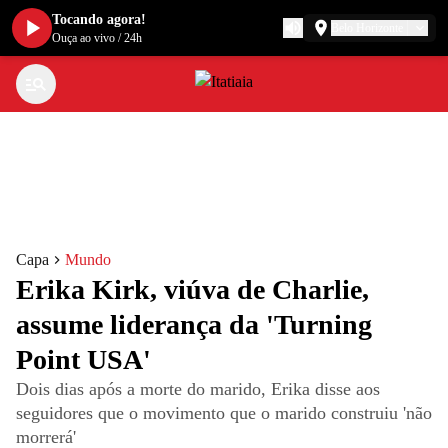
Tocando agora!
Belo Horizonte
Ouça ao vivo
/
24h
Capa
Mundo
Erika Kirk, viúva de Charlie,
assume liderança da 'Turning
Point USA'
Dois dias após a morte do marido, Erika disse aos
seguidores que o movimento que o marido construiu 'não
morrerá'