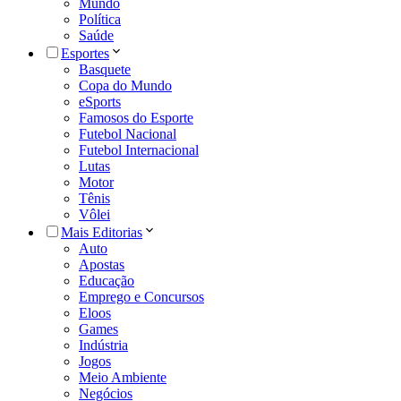
Mundo
Política
Saúde
Esportes
Basquete
Copa do Mundo
eSports
Famosos do Esporte
Futebol Nacional
Futebol Internacional
Lutas
Motor
Tênis
Vôlei
Mais Editorias
Auto
Apostas
Educação
Emprego e Concursos
Eloos
Games
Indústria
Jogos
Meio Ambiente
Negócios