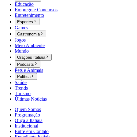
Educação
Emprego e Concursos
Entretenimento
Esportes
Games
Gastronomia
Jogos
Meio Ambiente
Mundo
Orações Itatiaia
Podcasts
Pets e Animais
Política
Saúde
Trends
Turismo
Últimas Notícias
Quem Somos
Programação
Ouça a Itatiaia
Institucional
Entre em Contato
Expediente Itatiaia