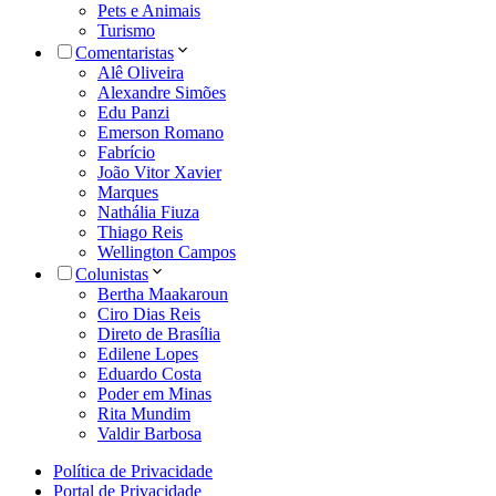
Pets e Animais
Turismo
Comentaristas
Alê Oliveira
Alexandre Simões
Edu Panzi
Emerson Romano
Fabrício
João Vitor Xavier
Marques
Nathália Fiuza
Thiago Reis
Wellington Campos
Colunistas
Bertha Maakaroun
Ciro Dias Reis
Direto de Brasília
Edilene Lopes
Eduardo Costa
Poder em Minas
Rita Mundim
Valdir Barbosa
Política de Privacidade
Portal de Privacidade