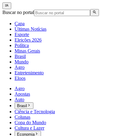
Buscar no portal
Capa
Últimas Notícias
Esporte
Eleições 2026
Política
Minas Gerais
Brasil
Mundo
Agro
Entretenimento
Eloos
Agro
Apostas
Auto
Brasil
Ciência e Tecnologia
Colunas
Copa do Mundo
Cultura e Lazer
Economia