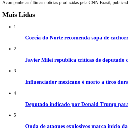
Acompanhe as últimas notícias produzidas pela CNN Brasil, publicadas
Mais Lidas
1
Coreia do Norte recomenda sopa de cachorr
2
Javier Milei republica críticas de deputado
3
Influenciador mexicano é morto a tiros dura
4
Deputado indicado por Donald Trump para
5
Onda de ataques explosivos marca início da