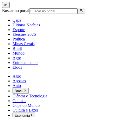
Buscar no portal
Capa
Últimas Notícias
Esporte
Eleições 2026
Política
Minas Gerais
Brasil
Mundo
Agro
Entretenimento
Eloos
Agro
Apostas
Auto
Brasil
Ciência e Tecnologia
Colunas
Copa do Mundo
Cultura e Lazer
Economia