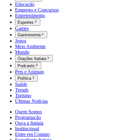
Educação
Emprego e Concursos
Entretenimento
Esportes
Games
Gastronomia
Jogos
Meio Ambiente
Mundo
Orações Itatiaia
Podcasts
Pets e Animais
Política
Saúde
Trends
Turismo
Últimas Notícias
Quem Somos
Programação
Ouça a Itatiaia
Institucional
Entre em Contato
Expediente Itatiaia