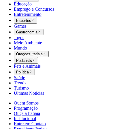
Educação
Emprego e Concursos
Entretenimento
Esportes
Games
Gastronomia
Jogos
Meio Ambiente
Mundo
Orações Itatiaia
Podcasts
Pets e Animais
Política
Saúde
Trends
Turismo
Últimas Notícias
Quem Somos
Programação
Ouça a Itatiaia
Institucional
Entre em Contato
Expediente Itatiaia