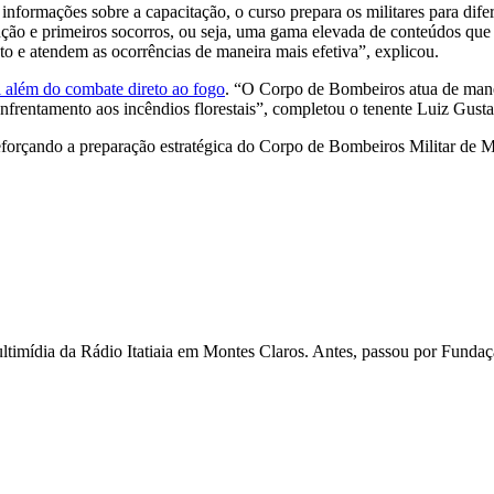
ormações sobre a capacitação, o curso prepara os militares para difere
nção e primeiros socorros, ou seja, uma gama elevada de conteúdos que o
o e atendem as ocorrências de maneira mais efetiva”, explicou.
i além do combate direto ao fogo
. “O Corpo de Bombeiros atua de mane
 enfrentamento aos incêndios florestais”, completou o tenente Luiz Gus
 reforçando a preparação estratégica do Corpo de Bombeiros Militar de M
ultimídia da Rádio Itatiaia em Montes Claros. Antes, passou por Fund