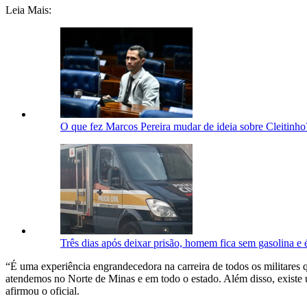
Leia Mais:
O que fez Marcos Pereira mudar de ideia sobre Cleitinho
Três dias após deixar prisão, homem fica sem gasolina e
“É uma experiência engrandecedora na carreira de todos os militares 
atendemos no Norte de Minas e em todo o estado. Além disso, existe 
afirmou o oficial.