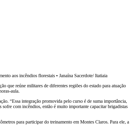
ento aos incêndios florestais
•
Janaína Sacerdote/ Itatiaia
o que reúne militares de diferentes regiões do estado para atuação
horas-aula.
tação. “Essa integração promovida pelo curso é de suma importância,
 sofre com incêndios, então é muito importante capacitar brigadistas
lômetros para participar do treinamento em Montes Claros. Para ele, a