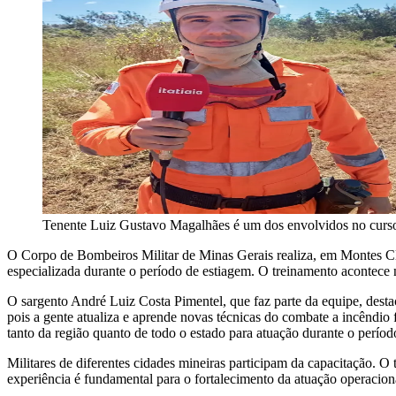
Tenente Luiz Gustavo Magalhães é um dos envolvidos no curso qu
O Corpo de Bombeiros Militar de Minas Gerais realiza, em Montes Clar
especializada durante o período de estiagem. O treinamento acontece 
O sargento André Luiz Costa Pimentel, que faz parte da equipe, desta
pois a gente atualiza e aprende novas técnicas do combate a incêndio 
tanto da região quanto de todo o estado para atuação durante o períod
Militares de diferentes cidades mineiras participam da capacitação. O
experiência é fundamental para o fortalecimento da atuação operacio