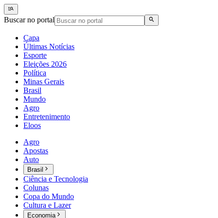
Buscar no portal
Capa
Últimas Notícias
Esporte
Eleições 2026
Política
Minas Gerais
Brasil
Mundo
Agro
Entretenimento
Eloos
Agro
Apostas
Auto
Brasil
Ciência e Tecnologia
Colunas
Copa do Mundo
Cultura e Lazer
Economia