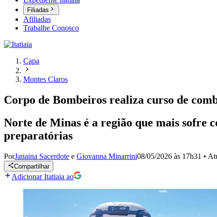
Filiadas
Afiliadas
Trabalhe Conosco
Capa
Montes Claros
Corpo de Bombeiros realiza curso de comb
Norte de Minas é a região que mais sofre c
preparatórias
Por
Janaina Sacerdote
e
Giovanna Minarrini
08/05/2026 às 17h31
•
At
Compartilhar
Adicionar Itatiaia ao