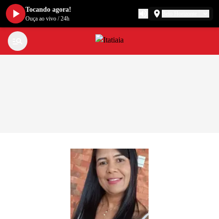
Tocando agora!
Belo Horizonte
Ouça ao vivo
/
24h