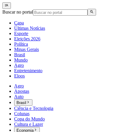
Buscar no portal
Capa
Últimas Notícias
Esporte
Eleições 2026
Política
Minas Gerais
Brasil
Mundo
Agro
Entretenimento
Eloos
Agro
Apostas
Auto
Brasil
Ciência e Tecnologia
Colunas
Copa do Mundo
Cultura e Lazer
Economia