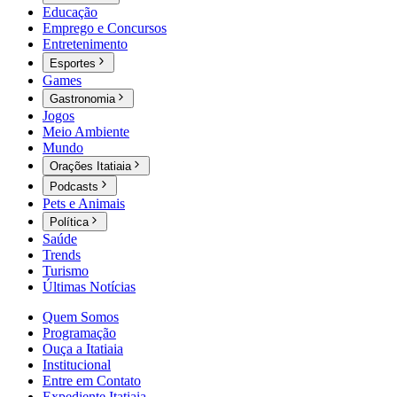
Educação
Emprego e Concursos
Entretenimento
Esportes
Games
Gastronomia
Jogos
Meio Ambiente
Mundo
Orações Itatiaia
Podcasts
Pets e Animais
Política
Saúde
Trends
Turismo
Últimas Notícias
Quem Somos
Programação
Ouça a Itatiaia
Institucional
Entre em Contato
Expediente Itatiaia