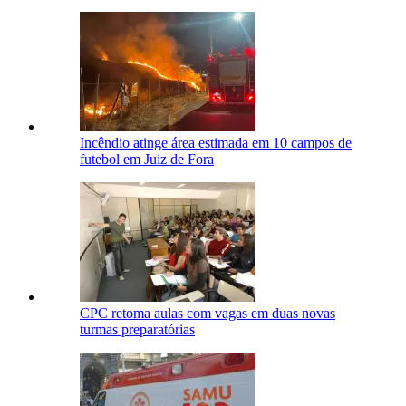
Incêndio atinge área estimada em 10 campos de
futebol em Juiz de Fora
CPC retoma aulas com vagas em duas novas
turmas preparatórias