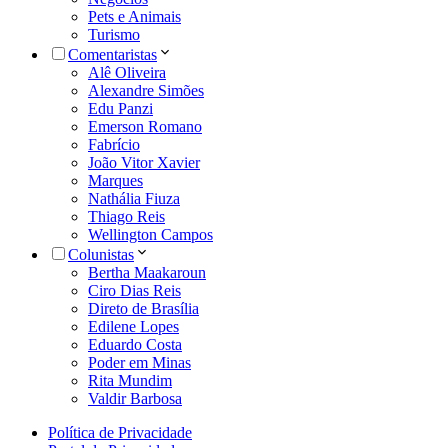
Pets e Animais
Turismo
Comentaristas
Alê Oliveira
Alexandre Simões
Edu Panzi
Emerson Romano
Fabrício
João Vitor Xavier
Marques
Nathália Fiuza
Thiago Reis
Wellington Campos
Colunistas
Bertha Maakaroun
Ciro Dias Reis
Direto de Brasília
Edilene Lopes
Eduardo Costa
Poder em Minas
Rita Mundim
Valdir Barbosa
Política de Privacidade