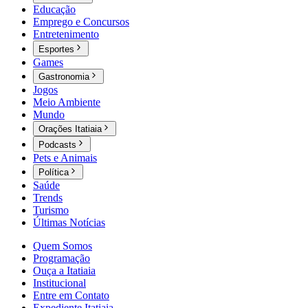
Educação
Emprego e Concursos
Entretenimento
Esportes
Games
Gastronomia
Jogos
Meio Ambiente
Mundo
Orações Itatiaia
Podcasts
Pets e Animais
Política
Saúde
Trends
Turismo
Últimas Notícias
Quem Somos
Programação
Ouça a Itatiaia
Institucional
Entre em Contato
Expediente Itatiaia