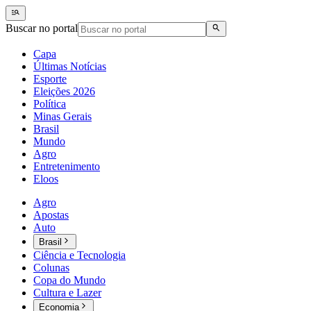
Buscar no portal
Capa
Últimas Notícias
Esporte
Eleições 2026
Política
Minas Gerais
Brasil
Mundo
Agro
Entretenimento
Eloos
Agro
Apostas
Auto
Brasil
Ciência e Tecnologia
Colunas
Copa do Mundo
Cultura e Lazer
Economia