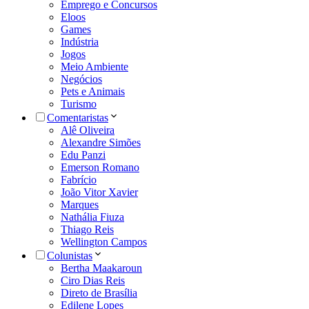
Emprego e Concursos
Eloos
Games
Indústria
Jogos
Meio Ambiente
Negócios
Pets e Animais
Turismo
Comentaristas
Alê Oliveira
Alexandre Simões
Edu Panzi
Emerson Romano
Fabrício
João Vitor Xavier
Marques
Nathália Fiuza
Thiago Reis
Wellington Campos
Colunistas
Bertha Maakaroun
Ciro Dias Reis
Direto de Brasília
Edilene Lopes