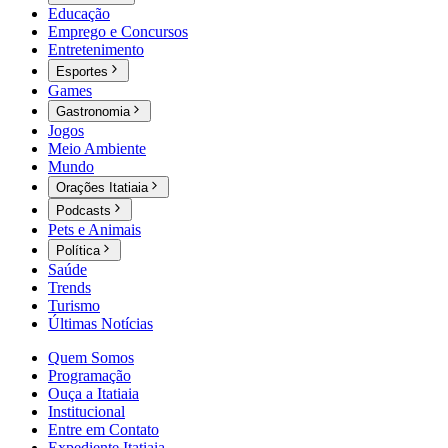
Educação
Emprego e Concursos
Entretenimento
Esportes
Games
Gastronomia
Jogos
Meio Ambiente
Mundo
Orações Itatiaia
Podcasts
Pets e Animais
Política
Saúde
Trends
Turismo
Últimas Notícias
Quem Somos
Programação
Ouça a Itatiaia
Institucional
Entre em Contato
Expediente Itatiaia