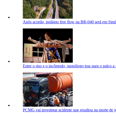
Após acordo, pedágio free flow na BR-040 será em Sim
Entre o riso e o incômodo, monólogo traz para o palco a
PCMG vai investigar acidente que resultou na morte de 