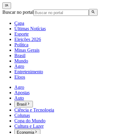
Buscar no portal
Capa
Últimas Notícias
Esporte
Eleições 2026
Política
Minas Gerais
Brasil
Mundo
Agro
Entretenimento
Eloos
Agro
Apostas
Auto
Brasil
Ciência e Tecnologia
Colunas
Copa do Mundo
Cultura e Lazer
Economia