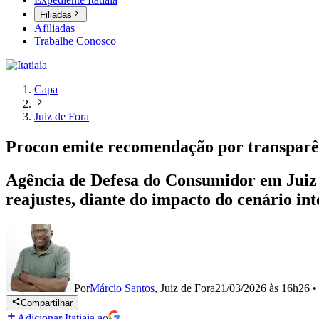
Filiadas
Afiliadas
Trabalhe Conosco
Capa
Juiz de Fora
Procon emite recomendação por transparên
Agência de Defesa do Consumidor em Juiz d
reajustes, diante do impacto do cenário in
Por
Márcio Santos
,
Juiz de Fora
21/03/2026 às 16h26
•
Compartilhar
Adicionar Itatiaia ao