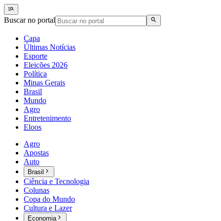
Buscar no portal
Capa
Últimas Notícias
Esporte
Eleições 2026
Política
Minas Gerais
Brasil
Mundo
Agro
Entretenimento
Eloos
Agro
Apostas
Auto
Brasil
Ciência e Tecnologia
Colunas
Copa do Mundo
Cultura e Lazer
Economia