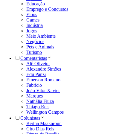
Educação
Emprego e Concursos
Eloos
Games
Indústria
Jogos
Meio Ambiente
Negócios
Pets e Animais
Turismo
Comentaristas
Alê Oliveira
Alexandre Simões
Edu Panzi
Emerson Romano
Fabrício
João Vitor Xavier
Marques
Nathália Fiuza
Thiago Reis
Wellington Campos
Colunistas
Bertha Maakaroun
Ciro Dias Reis