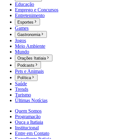
Educação
Emprego e Concursos
Entretenimento
Esportes
Games
Gastronomia
Jogos
Meio Ambiente
Mundo
Orações Itatiaia
Podcasts
Pets e Animais
Política
Saúde
Trends
Turismo
Últimas Notícias
Quem Somos
Programação
Ouça a Itatiaia
Institucional
Entre em Contato
Expediente Itatiaia