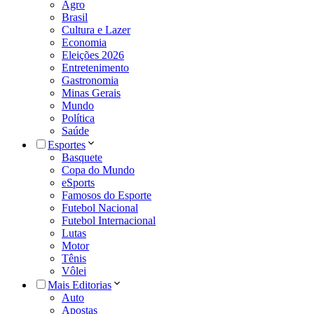
Agro
Brasil
Cultura e Lazer
Economia
Eleições 2026
Entretenimento
Gastronomia
Minas Gerais
Mundo
Política
Saúde
Esportes
Basquete
Copa do Mundo
eSports
Famosos do Esporte
Futebol Nacional
Futebol Internacional
Lutas
Motor
Tênis
Vôlei
Mais Editorias
Auto
Apostas