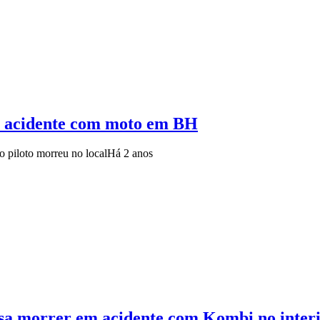
m acidente com moto em BH
o piloto morreu no local
Há 2 anos
posa morrer em acidente com Kombi no inter