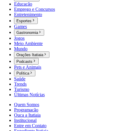
Educação
Emprego e Concursos
Entretenimento
Esportes
Games
Gastronomia
Jogos
Meio Ambiente
Mundo
Orações Itatiaia
Podcasts
Pets e Animais
Política
Saúde
Trends
Turismo
Últimas Notícias
Quem Somos
Programação
Ouça a Itatiaia
Institucional
Entre em Contato
Expediente Itatiaia