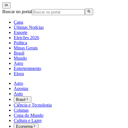
Buscar no portal
Capa
Últimas Notícias
Esporte
Eleições 2026
Política
Minas Gerais
Brasil
Mundo
Agro
Entretenimento
Eloos
Agro
Apostas
Auto
Brasil
Ciência e Tecnologia
Colunas
Copa do Mundo
Cultura e Lazer
Economia