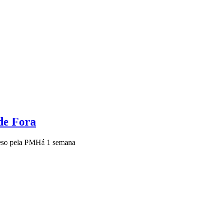
de Fora
reso pela PM
Há 1 semana