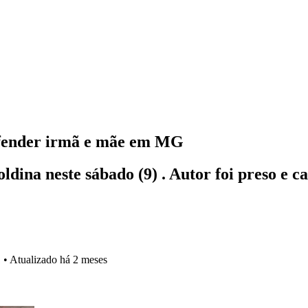
efender irmã e mãe em MG
ina neste sábado (9) . Autor foi preso e ca
1
•
Atualizado
há 2 meses