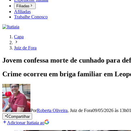
Filiadas
Afiliadas
Trabalhe Conosco
Capa
Juiz de Fora
Jovem confessa morte de cunhado para d
Crime ocorreu em briga familiar em Leopold
Por
Roberta Oliveira
,
Juiz de Fora
09/05/2026 às 13h0
Compartilhar
Adicionar Itatiaia ao