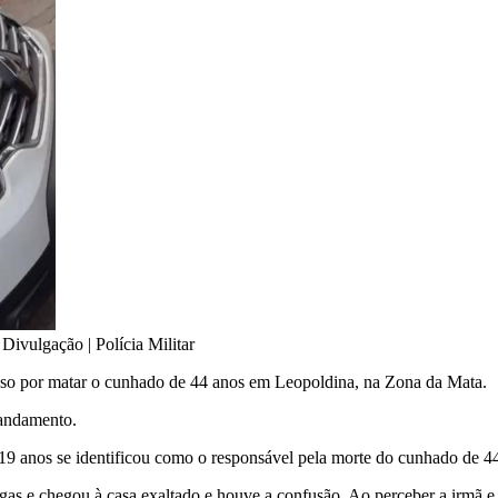
•
Divulgação | Polícia Militar
so por matar o cunhado de 44 anos em Leopoldina, na Zona da Mata.
 andamento.
 19 anos se identificou como o responsável pela morte do cunhado de 44
as e chegou à casa exaltado e houve a confusão. Ao perceber a irmã e a