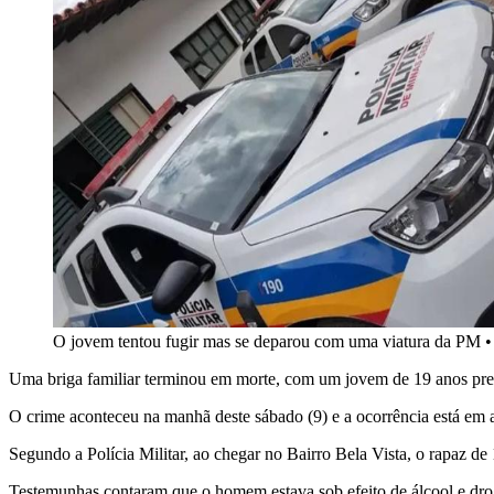
O jovem tentou fugir mas se deparou com uma viatura da PM
Uma briga familiar terminou em morte, com um jovem de 19 anos pre
O crime aconteceu na manhã deste sábado (9) e a ocorrência está em
Segundo a Polícia Militar, ao chegar no Bairro Bela Vista, o rapaz de
Testemunhas contaram que o homem estava sob efeito de álcool e drog