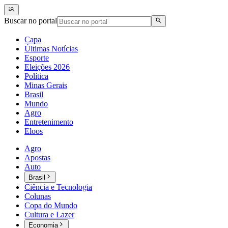
Buscar no portal
Capa
Últimas Notícias
Esporte
Eleições 2026
Política
Minas Gerais
Brasil
Mundo
Agro
Entretenimento
Eloos
Agro
Apostas
Auto
Brasil
Ciência e Tecnologia
Colunas
Copa do Mundo
Cultura e Lazer
Economia