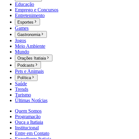
Educação
Emprego e Concursos
Entretenimento
Esportes
Games
Gastronomia
Jogos
Meio Ambiente
Mundo
Orações Itatiaia
Podcasts
Pets e Animais
Política
Saúde
Trends
Turismo
Últimas Notícias
Quem Somos
Programação
Ouça a Itatiaia
Institucional
Entre em Contato
Expediente Itatiaia