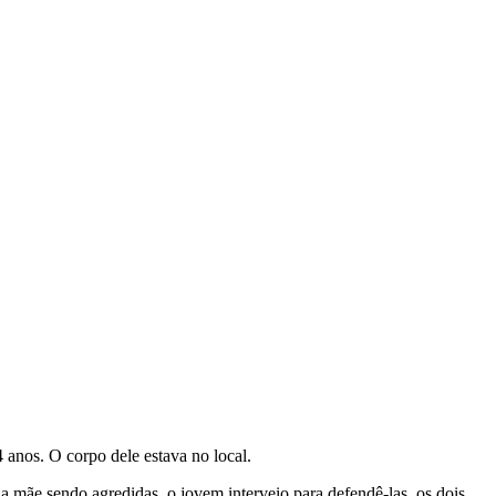
 anos. O corpo dele estava no local.
 mãe sendo agredidas, o jovem interveio para defendê-las. os dois