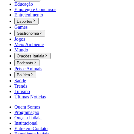
Educação
Emprego e Concursos
Entretenimento
Esportes
Games
Gastronomia
Jogos
Meio Ambiente
Mundo
Orações Itatiaia
Podcasts
Pets e Animais
Política
Saúde
Trends
Turismo
Últimas Notícias
Quem Somos
Programação
Ouça a Itatiaia
Institucional
Entre em Contato
Expediente Itatiaia