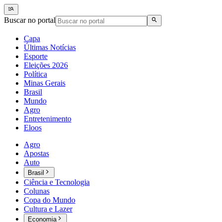
Buscar no portal
Capa
Últimas Notícias
Esporte
Eleições 2026
Política
Minas Gerais
Brasil
Mundo
Agro
Entretenimento
Eloos
Agro
Apostas
Auto
Brasil
Ciência e Tecnologia
Colunas
Copa do Mundo
Cultura e Lazer
Economia