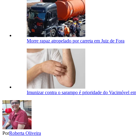
Morre rapaz atropelado por carreta em Juiz de Fora
Imunizar contra o sarampo é prioridade do Vacimóvel em
Por
Roberta Oliveira