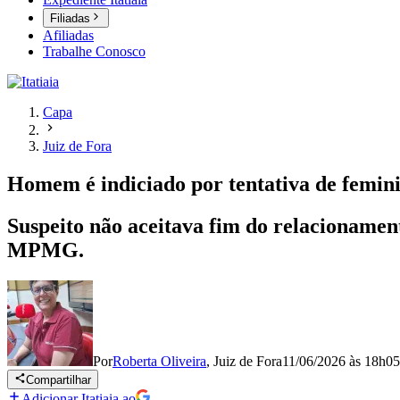
Filiadas
Afiliadas
Trabalhe Conosco
Capa
Juiz de Fora
Homem é indiciado por tentativa de femin
Suspeito não aceitava fim do relacionament
MPMG.
Por
Roberta Oliveira
,
Juiz de Fora
11/06/2026 às 18h05
Compartilhar
Adicionar Itatiaia ao