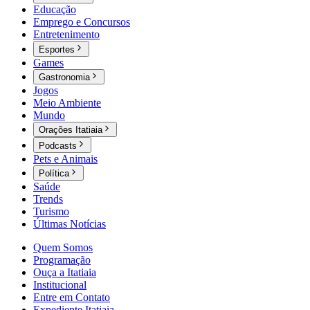
Educação
Emprego e Concursos
Entretenimento
Esportes
Games
Gastronomia
Jogos
Meio Ambiente
Mundo
Orações Itatiaia
Podcasts
Pets e Animais
Política
Saúde
Trends
Turismo
Últimas Notícias
Quem Somos
Programação
Ouça a Itatiaia
Institucional
Entre em Contato
Expediente Itatiaia