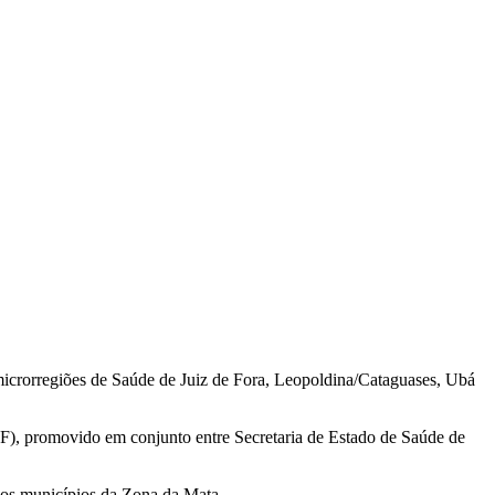
microrregiões de Saúde de Juiz de Fora, Leopoldina/Cataguases, Ubá
JF), promovido em conjunto entre Secretaria de Estado de Saúde de
 os municípios da Zona da Mata.