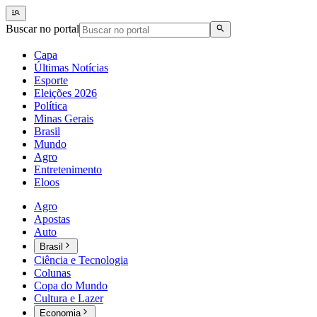
Buscar no portal
Capa
Últimas Notícias
Esporte
Eleições 2026
Política
Minas Gerais
Brasil
Mundo
Agro
Entretenimento
Eloos
Agro
Apostas
Auto
Brasil
Ciência e Tecnologia
Colunas
Copa do Mundo
Cultura e Lazer
Economia