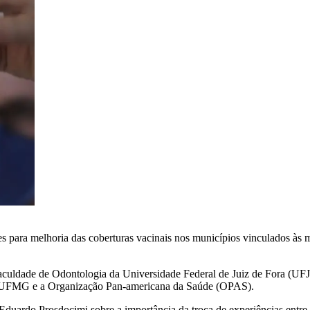
 para melhoria das coberturas vacinais nos municípios vinculados às 
Faculdade de Odontologia da Universidade Federal de Juiz de Fora (UF
a UFMG e a Organização Pan-americana da Saúde (OPAS).
duardo Prosdocimi sobre a importância da troca de experiências entre