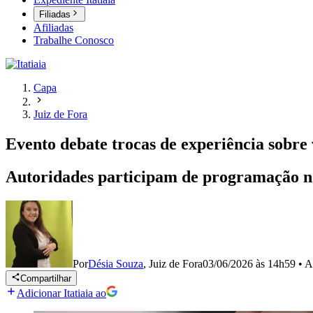
Filiadas
Afiliadas
Trabalhe Conosco
Capa
Juiz de Fora
Evento debate trocas de experiência sobr
Autoridades participam de programação n
Por
Désia Souza
,
Juiz de Fora
03/06/2026 às 14h59
•
A
Compartilhar
Adicionar Itatiaia ao