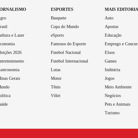
JORNALISMO
ESPORTES
MAIS EDITORI
gro
Basquete
Auto
rasil
Copa do Mundo
Apostas
ultura e Lazer
eSports
Educação
conomia
Famosos do Esporte
Emprego e Concur
leições 2026
Futebol Nacional
Eloos
ntretenimento
Futebol Internacional
Games
astronomia
Lutas
Indústria
inas Gerais
Motor
Jogos
undo
Tênis
Meio Ambiente
olítica
Vôlei
Negócios
aúde
Pets e Animais
Turismo