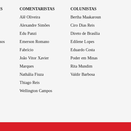
AS
COMENTARISTAS
COLUNISTAS
Alê Oliveira
Bertha Maakaroun
Alexandre Simões
Ciro Dias Reis
Edu Panzi
Direto de Brasília
sos
Emerson Romano
Edilene Lopes
Fabrício
Eduardo Costa
João Vitor Xavier
Poder em Minas
Marques
Rita Mundim
Nathália Fiuza
Valdir Barbosa
Thiago Reis
Wellington Campos