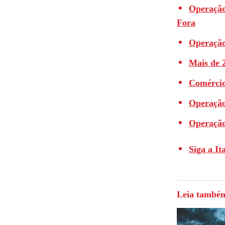
Operação
Fora
Operação
Mais de 
Comércio
Operação
Operação
Siga a It
Leia també