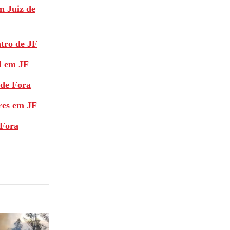
m Juiz de
tro de JF
l em JF
 de Fora
res em JF
 Fora