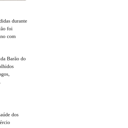
didas durante
ão foi
bano com
ida Barão do
olhidos
ogos,
.
 saúde dos
ércio