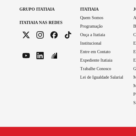
GRUPO ITATIAIA
ITATIAIA
Quem Somos
A
ITATIAIA NAS REDES
Programação
B
Ouça a Itatiaia
C
Institucional
E
Entre em Contato
E
Expediente Itatiaia
E
Trabalhe Conosco
G
Lei de Igualdade Salarial
M
M
P
S