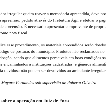
dor irregular queira reaver a mercadoria apreendida, deve pr
a apreensão, pedido através do Prefeitura Ágil e efetuar o pa
 de apreensão. É necessário apresentar comprovante de propri
como nota fiscal.
lize esse procedimento, os materiais apreendidos serão doad
código de posturas do município. Produtos não reclamados no 
 doação, sendo que alimentos perecíveis em boas condições san
 encaminhados a instituições cadastradas, e gêneros alimentí
ia duvidosa não podem ser devolvidos ao ambulante irregular
r Mayara Fernandes sob supervisão de Roberta Oliveira
 sobre a operação em Juiz de Fora