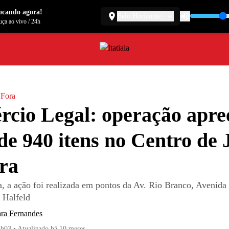
ocando agora!
Belo Horizonte
ça ao vivo
/
24h
 Fora
cio Legal: operação apre
de 940 itens no Centro de 
ra
, a ação foi realizada em pontos da Av. Rio Branco, Avenida
 Halfeld
ra Fernandes
5h03
•
Atualizado
há 10 meses