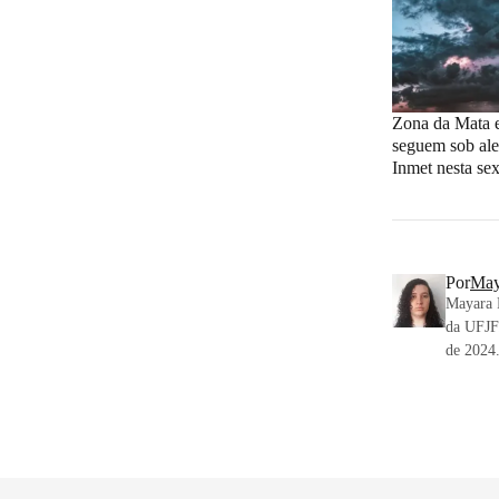
Zona da Mata e
seguem sob ale
Inmet nesta sex
Por
May
Mayara F
da UFJF.
de 2024