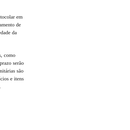
otocolar em
gamento de
edade da
os, como
prazo serão
itárias são
cios e itens
.