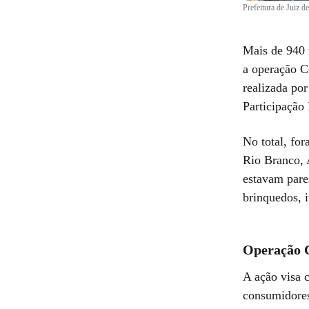
Prefeitura de Juiz 
Mais de 940 
a operação C
realizada po
Participação
No total, fo
Rio Branco, 
estavam pares
brinquedos, i
Operação 
A ação visa c
consumidores