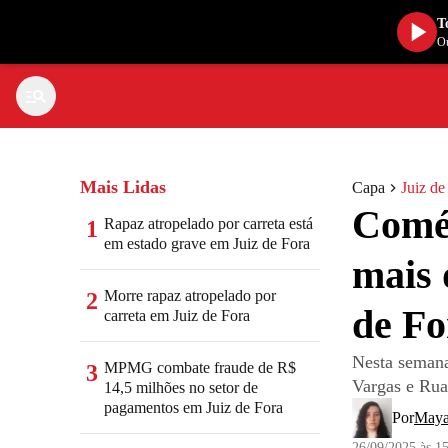
T
Ou
Mais Lidas
Capa
Juiz de
Comér
Rapaz atropelado por carreta está
1
em estado grave em Juiz de Fora
mais 
Morre rapaz atropelado por
2
de Fo
carreta em Juiz de Fora
Nesta semana
MPMG combate fraude de R$
3
Vargas e Rua
14,5 milhões no setor de
pagamentos em Juiz de Fora
Por
Maya
26/09/2025 às 1