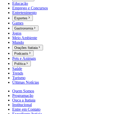
Educação
Emprego e Concursos
Entretenimento
Esportes
Games
Gastronomia
Jogos
Meio Ambiente
Mundo
Orações Itatiaia
Podcasts
Pets e Animais
Política
Saúde
Trends
Turismo
Últimas Notícias
Quem Somos
Programação
Ouça a Itatiaia
Institucional
Entre em Contato
Expediente Itatiaia