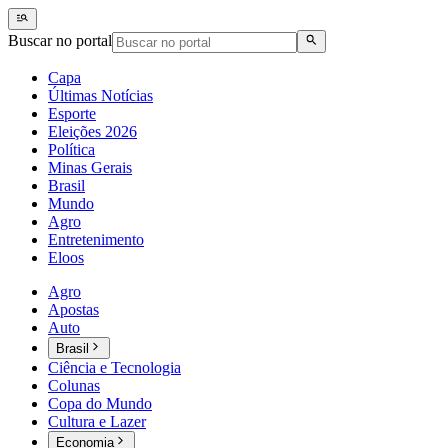
Buscar no portal
Capa
Últimas Notícias
Esporte
Eleições 2026
Política
Minas Gerais
Brasil
Mundo
Agro
Entretenimento
Eloos
Agro
Apostas
Auto
Brasil
Ciência e Tecnologia
Colunas
Copa do Mundo
Cultura e Lazer
Economia