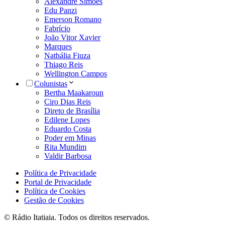
Alexandre Simões
Edu Panzi
Emerson Romano
Fabrício
João Vitor Xavier
Marques
Nathália Fiuza
Thiago Reis
Wellington Campos
Colunistas
Bertha Maakaroun
Ciro Dias Reis
Direto de Brasília
Edilene Lopes
Eduardo Costa
Poder em Minas
Rita Mundim
Valdir Barbosa
Política de Privacidade
Portal de Privacidade
Política de Cookies
Gestão de Cookies
© Rádio Itatiaia. Todos os direitos reservados.