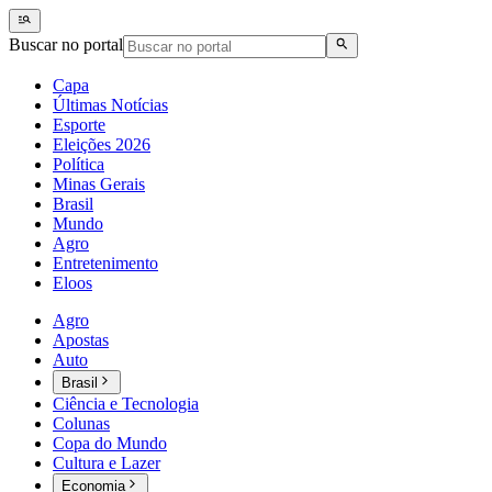
Buscar no portal
Capa
Últimas Notícias
Esporte
Eleições 2026
Política
Minas Gerais
Brasil
Mundo
Agro
Entretenimento
Eloos
Agro
Apostas
Auto
Brasil
Ciência e Tecnologia
Colunas
Copa do Mundo
Cultura e Lazer
Economia