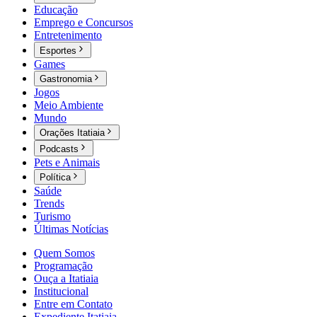
Educação
Emprego e Concursos
Entretenimento
Esportes
Games
Gastronomia
Jogos
Meio Ambiente
Mundo
Orações Itatiaia
Podcasts
Pets e Animais
Política
Saúde
Trends
Turismo
Últimas Notícias
Quem Somos
Programação
Ouça a Itatiaia
Institucional
Entre em Contato
Expediente Itatiaia