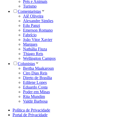
Pets e Animais
Turismo
Comentaristas
Alê Oliveira
Alexandre Simões
Edu Panzi
Emerson Romano
Fabrício
João Vitor Xavier
Marques
Nathália Fiuza
Thiago Reis
Wellington Campos
Colunistas
Bertha Maakaroun
Ciro Dias Reis
Direto de Brasília
Edilene Lopes
Eduardo Costa
Poder em Minas
Rita Mundim
Valdir Barbosa
Política de Privacidade
Portal de Privacidade