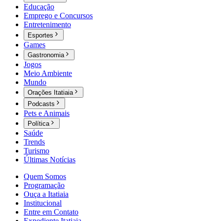
Educação
Emprego e Concursos
Entretenimento
Esportes
Games
Gastronomia
Jogos
Meio Ambiente
Mundo
Orações Itatiaia
Podcasts
Pets e Animais
Política
Saúde
Trends
Turismo
Últimas Notícias
Quem Somos
Programação
Ouça a Itatiaia
Institucional
Entre em Contato
Expediente Itatiaia