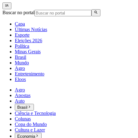
Buscar no portal
Capa
Últimas Notícias
Esporte
Eleições 2026
Política
Minas Gerais
Brasil
Mundo
Agro
Entretenimento
Eloos
Agro
Apostas
Auto
Brasil
Ciência e Tecnologia
Colunas
Copa do Mundo
Cultura e Lazer
Economia