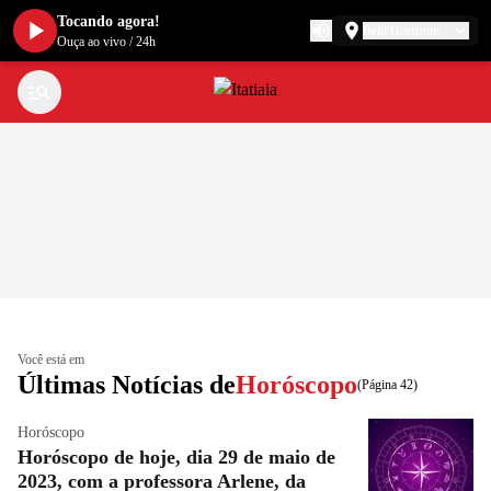
Tocando agora!
Belo Horizonte
Ouça ao vivo
/
24h
Você está em
Últimas Notícias de
Horóscopo
(Página 42)
Horóscopo
Horóscopo de hoje, dia 29 de maio de
2023, com a professora Arlene, da