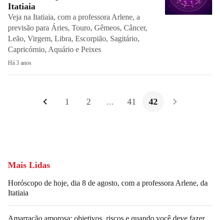
Itatiaia
Veja na Itatiaia, com a professora Arlene, a
previsão para Áries, Touro, Gêmeos, Câncer,
Leão, Virgem, Libra, Escorpião, Sagitário,
Capricórnio, Aquário e Peixes
Há 3 anos
1
2
...
41
42
Mais Lidas
Horóscopo de hoje, dia 8 de agosto, com a professora Arlene, da
Itatiaia
Amarração amorosa: objetivos, riscos e quando você deve fazer