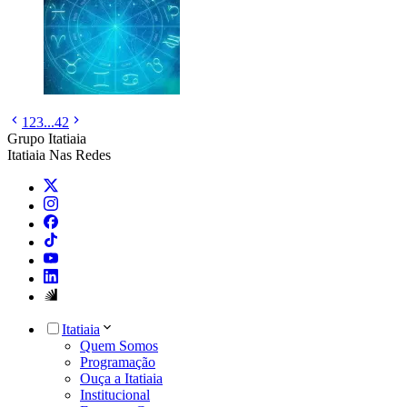
1
2
3
...
42
Grupo Itatiaia
Itatiaia Nas Redes
Itatiaia
Quem Somos
Programação
Ouça a Itatiaia
Institucional