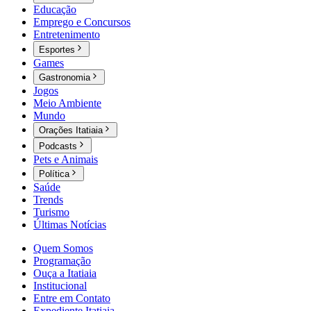
Educação
Emprego e Concursos
Entretenimento
Esportes
Games
Gastronomia
Jogos
Meio Ambiente
Mundo
Orações Itatiaia
Podcasts
Pets e Animais
Política
Saúde
Trends
Turismo
Últimas Notícias
Quem Somos
Programação
Ouça a Itatiaia
Institucional
Entre em Contato
Expediente Itatiaia