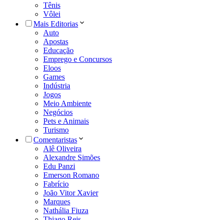
Tênis
Vôlei
Mais Editorias
Auto
Apostas
Educação
Emprego e Concursos
Eloos
Games
Indústria
Jogos
Meio Ambiente
Negócios
Pets e Animais
Turismo
Comentaristas
Alê Oliveira
Alexandre Simões
Edu Panzi
Emerson Romano
Fabrício
João Vitor Xavier
Marques
Nathália Fiuza
Thiago Reis