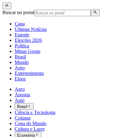
Buscar no portal
Capa
Últimas Notícias
Esporte
Eleições 2026
Política
Minas Gerais
Brasil
Mundo
Agro
Entretenimento
Eloos
Agro
Apostas
Auto
Brasil
Ciência e Tecnologia
Colunas
Copa do Mundo
Cultura e Lazer
Economia