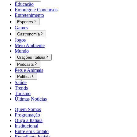
Educação
Emprego e Concursos
Entretenimento
Esportes
Games
Gastronomia
Jogos
Meio Ambiente
Mundo
Orações Itatiaia
Podcasts
Pets e Animais
Política
Saúde
Trends
Turismo
Últimas Notícias
Quem Somos
Programação
Ouça a Itatiaia
Institucional
Entre em Contato
Expediente Itatiaia