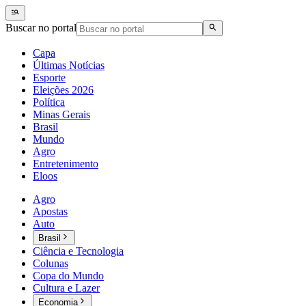
Buscar no portal
Capa
Últimas Notícias
Esporte
Eleições 2026
Política
Minas Gerais
Brasil
Mundo
Agro
Entretenimento
Eloos
Agro
Apostas
Auto
Brasil
Ciência e Tecnologia
Colunas
Copa do Mundo
Cultura e Lazer
Economia