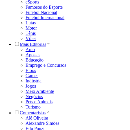
eSports
Famosos do Esporte
Futebol Nacional
Futebol Internacional
Lutas
Motor
Tênis
Vôlei
Mais Editorias
Auto
Apostas
Educação
Emprego e Concursos
Eloos
Games
Indústria
Jogos
Meio Ambiente
Negócios
Pets e Animais
Turismo
Comentaristas
Alê Oliveira
Alexandre Simões
Edu Panzi