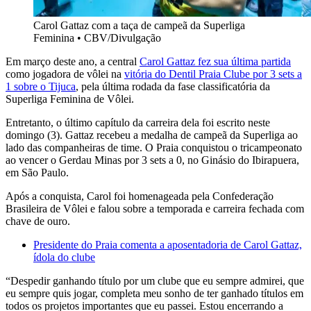
Carol Gattaz com a taça de campeã da Superliga
Feminina
•
CBV/Divulgação
Em março deste ano, a central
Carol Gattaz fez sua última partida
como jogadora de vôlei na
vitória do Dentil Praia Clube por 3 sets a
1 sobre o Tijuca
, pela última rodada da fase classificatória da
Superliga Feminina de Vôlei.
Entretanto, o último capítulo da carreira dela foi escrito neste
domingo (3). Gattaz recebeu a medalha de campeã da Superliga ao
lado das companheiras de time. O Praia conquistou o tricampeonato
ao vencer o Gerdau Minas por 3 sets a 0, no Ginásio do Ibirapuera,
em São Paulo.
Após a conquista, Carol foi homenageada pela Confederação
Brasileira de Vôlei e falou sobre a temporada e carreira fechada com
chave de ouro.
Presidente do Praia comenta a aposentadoria de Carol Gattaz,
ídola do clube
“Despedir ganhando título por um clube que eu sempre admirei, que
eu sempre quis jogar, completa meu sonho de ter ganhado títulos em
todos os projetos importantes que eu passei. Estou encerrando a