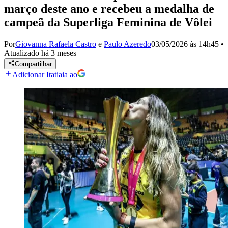
março deste ano e recebeu a medalha de
campeã da Superliga Feminina de Vôlei
Por
Giovanna Rafaela Castro
e
Paulo Azeredo
03/05/2026 às 14h45
•
Atualizado
há 3 meses
Compartilhar
Adicionar Itatiaia ao