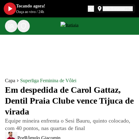
Tocando agora!
Belo Horizonte
Ouça ao vivo
/
24h
Capa
Superliga Feminina de Vôlei
Em despedida de Carol Gattaz,
Dentil Praia Clube vence Tijuca de
virada
Equipe mineira enfrenta o Sesi Bauru, quinto colocado,
com 40 pontos, nas quartas de final
Por
Rômulo Giacomin