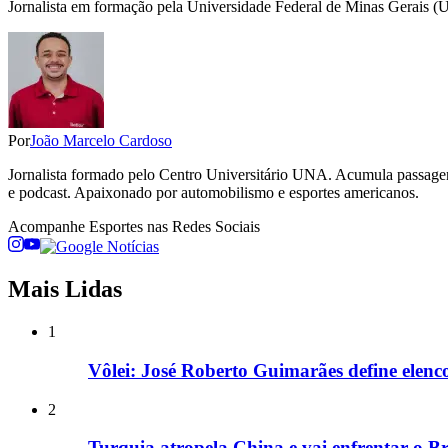
Jornalista em formação pela Universidade Federal de Minas Gerais (
Por
João Marcelo Cardoso
Jornalista formado pelo Centro Universitário UNA. Acumula passage
e podcast. Apaixonado por automobilismo e esportes americanos.
Acompanhe
Esportes
nas Redes Sociais
Mais Lidas
1
Vôlei: José Roberto Guimarães define elen
2
Turquia atropela China e vai enfrentar o B