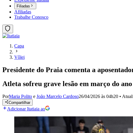
Filiadas
Afiliadas
Trabalhe Conosco
Capa
Vôlei
Presidente do Praia comenta a aposentador
Atleta sofreu grave lesão em março do ano
Por
Maria Polito
e
João Marcelo Cardoso
26/04/2026 às 04h20
•
Atual
Compartilhar
Adicionar Itatiaia ao