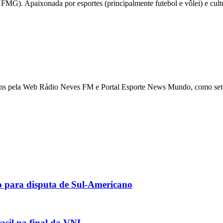
UFMG). Apaixonada por esportes (principalmente futebol e vôlei) e c
ns pela Web Rádio Neves FM e Portal Esporte News Mundo, como setori
co para disputa de Sul-Americano
rasil na final da VNL