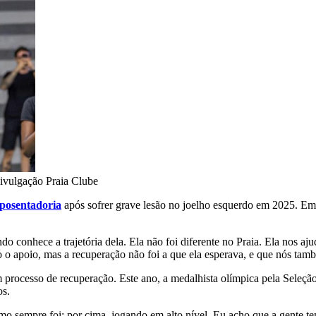
ivulgação Praia Clube
aposentadoria
após sofrer grave lesão no joelho esquerdo em 2025. Em
conhece a trajetória dela. Ela não foi diferente no Praia. Ela nos ajud
do o apoio, mas a recuperação não foi a que ela esperava, e que nós t
processo de recuperação. Este ano, a medalhista olímpica pela Seleção
os.
o sempre foi: por cima, jogando em alto nível. Eu acho que a gente tem 