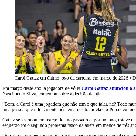
Carol Gattaz em último jogo da carreira, em março de 2026
•
D
Em março deste ano, a jogadora de vôlei
Carol Gattaz anunciou a 
Nascimento Silva, comentou sobre a decisão da atleta.
“Bom, a Carol é uma jogadora que não tem o que falar, né? Todo mundo 
uma pessoa que infelizmente nós tentamos tratar ela e o Praia deu to
Gattaz se lesionou em março do ano passado e, por um ano, esteve em 
esquerdo foi o segundo problema físico da atleta em menos de três an
“Ela achou por bem encerrar a carreira nesse momento, que ela sai com