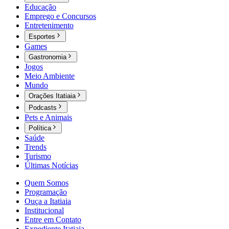
Educação
Emprego e Concursos
Entretenimento
Esportes
Games
Gastronomia
Jogos
Meio Ambiente
Mundo
Orações Itatiaia
Podcasts
Pets e Animais
Política
Saúde
Trends
Turismo
Últimas Notícias
Quem Somos
Programação
Ouça a Itatiaia
Institucional
Entre em Contato
Expediente Itatiaia