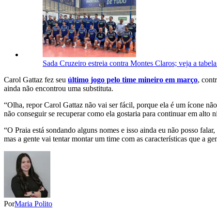
Sada Cruzeiro estreia contra Montes Claros; veja a tabel
Carol Gattaz fez seu
último jogo pelo time mineiro em março
, cont
ainda não encontrou uma substituta.
“Olha, repor Carol Gattaz não vai ser fácil, porque ela é um ícone n
não conseguir se recuperar como ela gostaria para continuar em alto ní
“O Praia está sondando alguns nomes e isso ainda eu não posso falar, p
mas a gente vai tentar montar um time com as características que a 
Por
Maria Polito