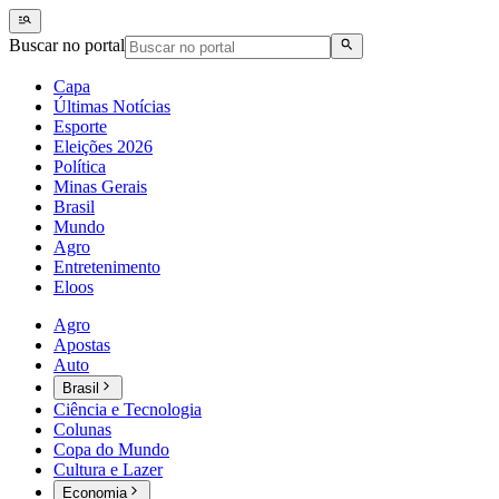
Buscar no portal
Capa
Últimas Notícias
Esporte
Eleições 2026
Política
Minas Gerais
Brasil
Mundo
Agro
Entretenimento
Eloos
Agro
Apostas
Auto
Brasil
Ciência e Tecnologia
Colunas
Copa do Mundo
Cultura e Lazer
Economia