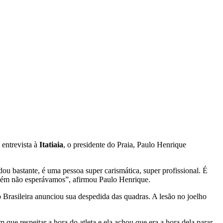
 entrevista à
Itatiaia
, o presidente do Praia, Paulo Henrique
ou bastante, é uma pessoa super carismática, super profissional. É
ambém não esperávamos”, afirmou Paulo Henrique.
 Brasileira anunciou sua despedida das quadras. A lesão no joelho
que respeitar a hora do atleta e ela achou que era a hora dela parar.