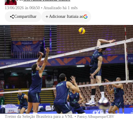
13/06/2026 às 06h50
•
Atualizado
há 1 mês
Compartilhar
Adicionar Itatiaia ao
Treino da Seleção Brasileira para a VNL
•
Patricy Albuquerque/CBV