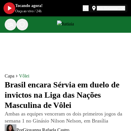
Tocando agora!
Belo Horizonte
Ouça ao vivo
/
24h
Capa
Vôlei
Brasil encara Sérvia em duelo de
invictos na Liga das Nações
Masculina de Vôlei
Ambas as equipes venceram os dois primeiros jogos da
semana 1 no Ginásio Nilson Nelson, em Brasília
Por
Giovanna Rafaela Castro