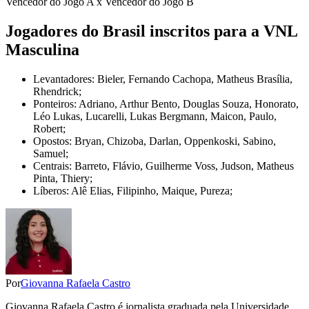
Vencedor do Jogo A x Vencedor do Jogo B
Jogadores do Brasil inscritos para a VNL
Masculina
Levantadores: Bieler, Fernando Cachopa, Matheus Brasília,
Rhendrick;
Ponteiros: Adriano, Arthur Bento, Douglas Souza, Honorato,
Léo Lukas, Lucarelli, Lukas Bergmann, Maicon, Paulo,
Robert;
Opostos: Bryan, Chizoba, Darlan, Oppenkoski, Sabino,
Samuel;
Centrais: Barreto, Flávio, Guilherme Voss, Judson, Matheus
Pinta, Thiery;
Líberos: Alê Elias, Filipinho, Maique, Pureza;
Por
Giovanna Rafaela Castro
Giovanna Rafaela Castro é jornalista graduada pela Universidade