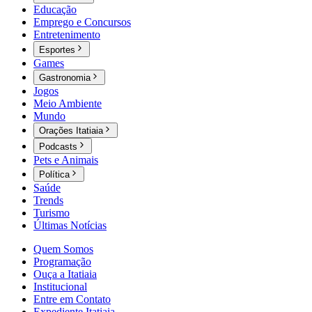
Educação
Emprego e Concursos
Entretenimento
Esportes
Games
Gastronomia
Jogos
Meio Ambiente
Mundo
Orações Itatiaia
Podcasts
Pets e Animais
Política
Saúde
Trends
Turismo
Últimas Notícias
Quem Somos
Programação
Ouça a Itatiaia
Institucional
Entre em Contato
Expediente Itatiaia