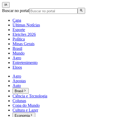
Buscar no portal
Capa
Últimas Notícias
Esporte
Eleições 2026
Política
Minas Gerais
Brasil
Mundo
Agro
Entretenimento
Eloos
Agro
Apostas
Auto
Brasil
Ciência e Tecnologia
Colunas
Copa do Mundo
Cultura e Lazer
Economia