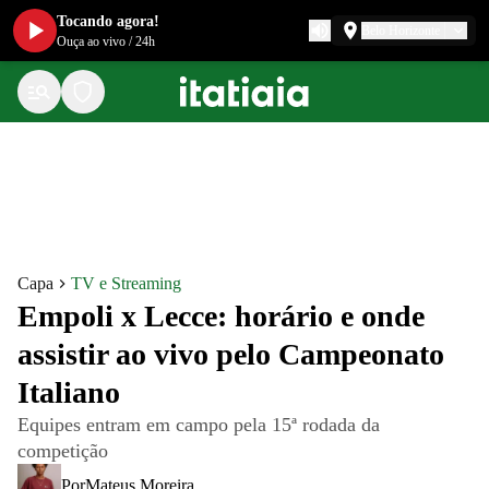
Tocando agora!
Belo Horizonte
Ouça ao vivo
/
24h
Capa
TV e Streaming
Empoli x Lecce: horário e onde
assistir ao vivo pelo Campeonato
Italiano
Equipes entram em campo pela 15ª rodada da
competição
Por
Mateus Moreira