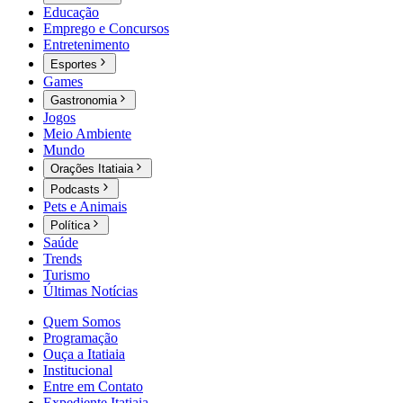
Educação
Emprego e Concursos
Entretenimento
Esportes
Games
Gastronomia
Jogos
Meio Ambiente
Mundo
Orações Itatiaia
Podcasts
Pets e Animais
Política
Saúde
Trends
Turismo
Últimas Notícias
Quem Somos
Programação
Ouça a Itatiaia
Institucional
Entre em Contato
Expediente Itatiaia