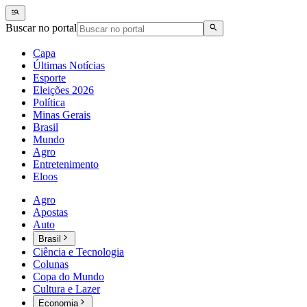
Buscar no portal
Capa
Últimas Notícias
Esporte
Eleições 2026
Política
Minas Gerais
Brasil
Mundo
Agro
Entretenimento
Eloos
Agro
Apostas
Auto
Brasil
Ciência e Tecnologia
Colunas
Copa do Mundo
Cultura e Lazer
Economia