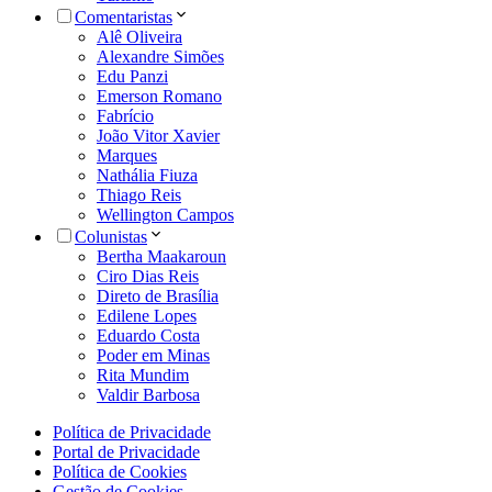
Comentaristas
Alê Oliveira
Alexandre Simões
Edu Panzi
Emerson Romano
Fabrício
João Vitor Xavier
Marques
Nathália Fiuza
Thiago Reis
Wellington Campos
Colunistas
Bertha Maakaroun
Ciro Dias Reis
Direto de Brasília
Edilene Lopes
Eduardo Costa
Poder em Minas
Rita Mundim
Valdir Barbosa
Política de Privacidade
Portal de Privacidade
Política de Cookies
Gestão de Cookies