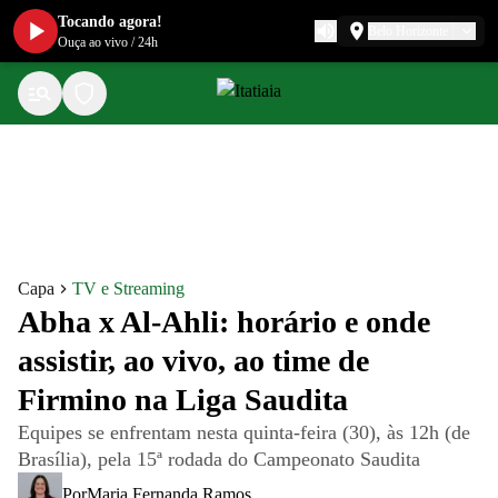
Tocando agora!
Belo Horizonte
Ouça ao vivo
/
24h
Capa
TV e Streaming
Abha x Al-Ahli: horário e onde
assistir, ao vivo, ao time de
Firmino na Liga Saudita
Equipes se enfrentam nesta quinta-feira (30), às 12h (de
Brasília), pela 15ª rodada do Campeonato Saudita
Por
Maria Fernanda Ramos