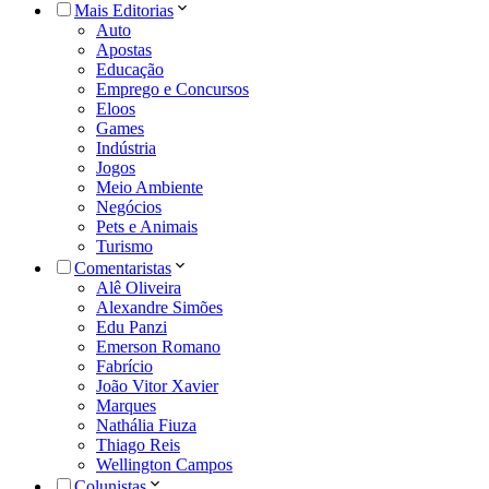
Mais Editorias
Auto
Apostas
Educação
Emprego e Concursos
Eloos
Games
Indústria
Jogos
Meio Ambiente
Negócios
Pets e Animais
Turismo
Comentaristas
Alê Oliveira
Alexandre Simões
Edu Panzi
Emerson Romano
Fabrício
João Vitor Xavier
Marques
Nathália Fiuza
Thiago Reis
Wellington Campos
Colunistas