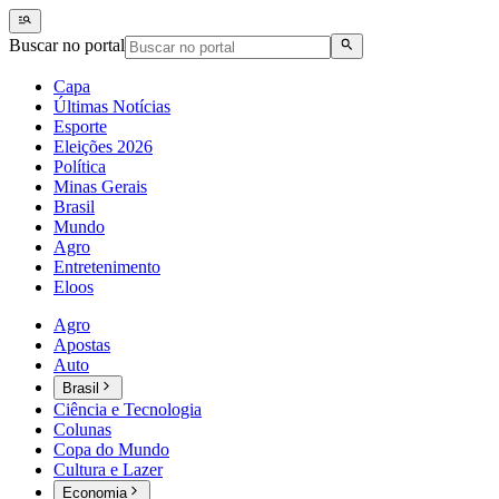
Buscar no portal
Capa
Últimas Notícias
Esporte
Eleições 2026
Política
Minas Gerais
Brasil
Mundo
Agro
Entretenimento
Eloos
Agro
Apostas
Auto
Brasil
Ciência e Tecnologia
Colunas
Copa do Mundo
Cultura e Lazer
Economia