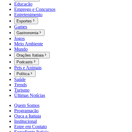
Educação
Emprego e Concursos
Entretenimento
Esportes
Games
Gastronomia
Jogos
Meio Ambiente
Mundo
Orações Itatiaia
Podcasts
Pets e Animais
Política
Saúde
Trends
Turismo
Últimas Notícias
Quem Somos
Programação
Ouça a Itatiaia
Institucional
Entre em Contato
Expediente Itatiaia