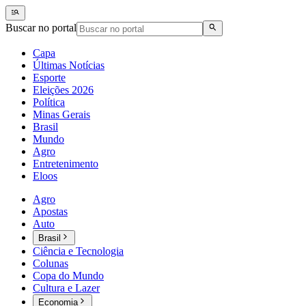
Buscar no portal
Capa
Últimas Notícias
Esporte
Eleições 2026
Política
Minas Gerais
Brasil
Mundo
Agro
Entretenimento
Eloos
Agro
Apostas
Auto
Brasil
Ciência e Tecnologia
Colunas
Copa do Mundo
Cultura e Lazer
Economia