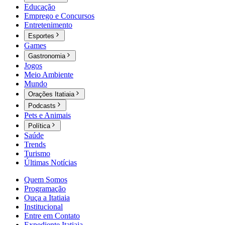
Educação
Emprego e Concursos
Entretenimento
Esportes
Games
Gastronomia
Jogos
Meio Ambiente
Mundo
Orações Itatiaia
Podcasts
Pets e Animais
Política
Saúde
Trends
Turismo
Últimas Notícias
Quem Somos
Programação
Ouça a Itatiaia
Institucional
Entre em Contato
Expediente Itatiaia