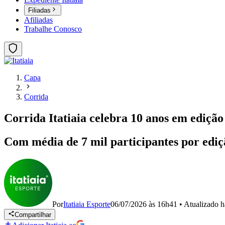
Filiadas
Afiliadas
Trabalhe Conosco
Capa
Corrida
Corrida Itatiaia celebra 10 anos em ediçã
Com média de 7 mil participantes por ediçã
Por
Itatiaia Esporte
06/07/2026 às 16h41
•
Atualizado
h
Compartilhar