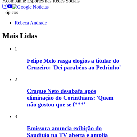
Acompanhe
Esportes
nas Redes Sociais
Tópicos
Rebeca Andrade
Mais Lidas
1
Felipe Melo rasga elogios a titular do
Cruzeiro: 'Dei parabéns ao Pedrinho'
2
Craque Neto desabafa após
eliminação do Corinthians: 'Quem
não gostou que se f***'
3
Emissora anuncia exibição do
Sauditão na TV aberta e amplia