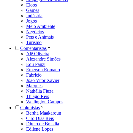
Eloos
Games
Indústria
Jogos
Meio Ambiente
Negócios
Pets e Animais
Turismo
Comentaristas
Alê Oliveira
Alexandre Simões
Edu Panzi
Emerson Romano
Fabrício
João Vitor Xavier
Marques
Nathália Fiuza
Thiago Reis
Wellington Campos
Colunistas
Bertha Maakaroun
Ciro Dias Reis
Direto de Brasília
Edilene Lopes