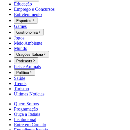
Educação
Emprego e Concursos
Entretenimento
Esportes
Games
Gastronomia
Jogos
Meio Ambiente
Mundo
Orações Itatiaia
Podcasts
Pets e Animais
Política
Saúde
Trends
Turismo
Últimas Notícias
Quem Somos
Programação
Ouça a Itatiaia
Institucional
Entre em Contato
Expediente Itatiaia