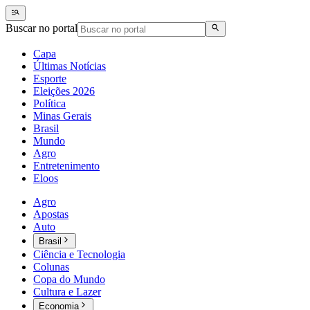
Buscar no portal
Capa
Últimas Notícias
Esporte
Eleições 2026
Política
Minas Gerais
Brasil
Mundo
Agro
Entretenimento
Eloos
Agro
Apostas
Auto
Brasil
Ciência e Tecnologia
Colunas
Copa do Mundo
Cultura e Lazer
Economia