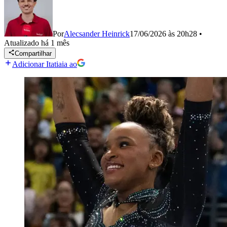
Por
Alecsander Heinrick
17/06/2026 às 20h28
•
Atualizado
há 1 mês
Compartilhar
Adicionar Itatiaia ao