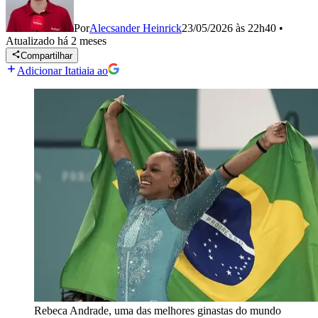
Por
Alecsander Heinrick
23/05/2026 às 22h40
•
Atualizado
há 2 meses
Compartilhar
Adicionar Itatiaia ao
Rebeca Andrade, uma das melhores ginastas do mundo