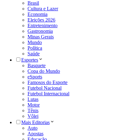
Brasil
Cultura e Lazer
Economia
Eleições 2026
Entretenimento
Gastronomia
Minas Gerais
Mundo
Política
Saúde
Esportes
Basquete
Copa do Mundo
eSports
Famosos do Esporte
Futebol Nacional
Futebol Internacional
Lutas
Motor
Tênis
Vôlei
Mais Editorias
Auto
Apostas
Educação