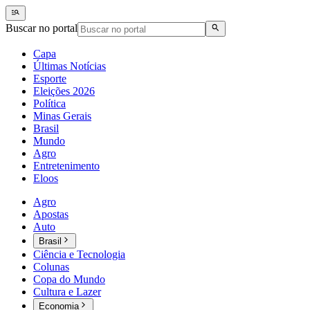
Buscar no portal
Capa
Últimas Notícias
Esporte
Eleições 2026
Política
Minas Gerais
Brasil
Mundo
Agro
Entretenimento
Eloos
Agro
Apostas
Auto
Brasil
Ciência e Tecnologia
Colunas
Copa do Mundo
Cultura e Lazer
Economia