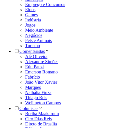
Emprego e Concursos
Eloos
Games
Indústria
Jogos
Meio Ambiente
Negócios
Pets e Animais
Turismo
Comentaristas
Alê Oliveira
Alexandre Simões
Edu Panzi
Emerson Romano
Fabrício
João Vitor Xavier
Marques
Nathália Fiuza
Thiago Reis
Wellington Campos
Colunistas
Bertha Maakaroun
Ciro Dias Reis
Direto de Brasília