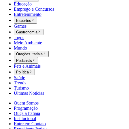
Educação
Emprego e Concursos
Entretenimento
Esportes
Games
Gastronomia
Jogos
Meio Ambiente
Mundo
Orações Itatiaia
Podcasts
Pets e Animais
Política
Saúde
Trends
Turismo
Últimas Notícias
Quem Somos
Programação
Ouça a Itatiaia
Institucional
Entre em Contato
Expediente Itatiaia