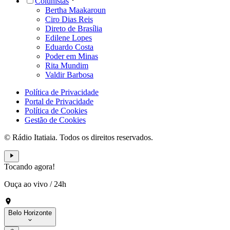
Colunistas
Bertha Maakaroun
Ciro Dias Reis
Direto de Brasília
Edilene Lopes
Eduardo Costa
Poder em Minas
Rita Mundim
Valdir Barbosa
Política de Privacidade
Portal de Privacidade
Política de Cookies
Gestão de Cookies
© Rádio Itatiaia. Todos os direitos reservados.
Tocando agora!
Ouça ao vivo
/
24h
Belo Horizonte