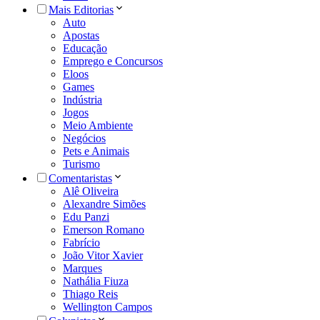
Mais Editorias
Auto
Apostas
Educação
Emprego e Concursos
Eloos
Games
Indústria
Jogos
Meio Ambiente
Negócios
Pets e Animais
Turismo
Comentaristas
Alê Oliveira
Alexandre Simões
Edu Panzi
Emerson Romano
Fabrício
João Vitor Xavier
Marques
Nathália Fiuza
Thiago Reis
Wellington Campos