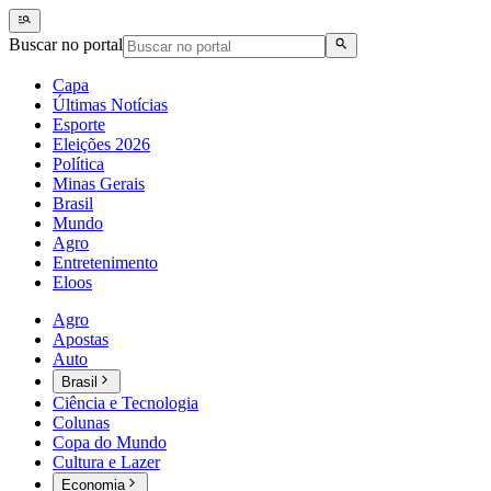
Buscar no portal
Capa
Últimas Notícias
Esporte
Eleições 2026
Política
Minas Gerais
Brasil
Mundo
Agro
Entretenimento
Eloos
Agro
Apostas
Auto
Brasil
Ciência e Tecnologia
Colunas
Copa do Mundo
Cultura e Lazer
Economia