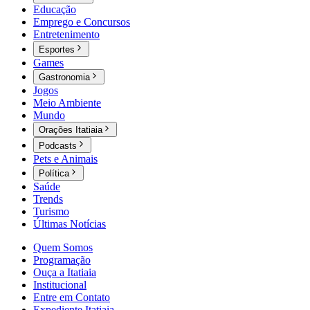
Educação
Emprego e Concursos
Entretenimento
Esportes
Games
Gastronomia
Jogos
Meio Ambiente
Mundo
Orações Itatiaia
Podcasts
Pets e Animais
Política
Saúde
Trends
Turismo
Últimas Notícias
Quem Somos
Programação
Ouça a Itatiaia
Institucional
Entre em Contato
Expediente Itatiaia