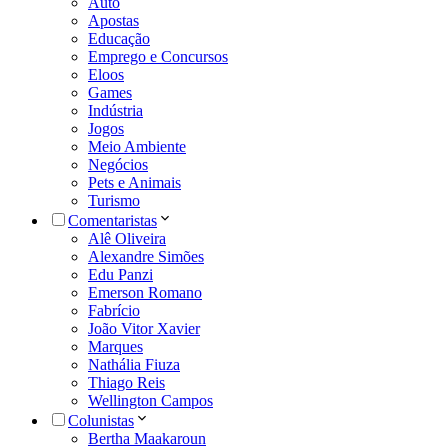
Auto
Apostas
Educação
Emprego e Concursos
Eloos
Games
Indústria
Jogos
Meio Ambiente
Negócios
Pets e Animais
Turismo
Comentaristas
Alê Oliveira
Alexandre Simões
Edu Panzi
Emerson Romano
Fabrício
João Vitor Xavier
Marques
Nathália Fiuza
Thiago Reis
Wellington Campos
Colunistas
Bertha Maakaroun