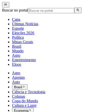
Buscar no portal
Capa
Últimas Notícias
Esporte
Eleições 2026
Política
Minas Gerais
Brasil
Mundo
Agro
Entretenimento
Eloos
Agro
Apostas
Auto
Brasil
Ciência e Tecnologia
Colunas
Copa do Mundo
Cultura e Lazer
Economia