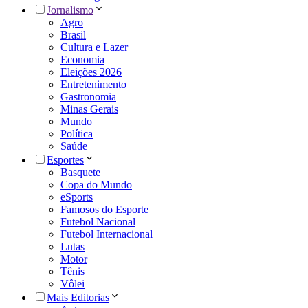
Jornalismo
Agro
Brasil
Cultura e Lazer
Economia
Eleições 2026
Entretenimento
Gastronomia
Minas Gerais
Mundo
Política
Saúde
Esportes
Basquete
Copa do Mundo
eSports
Famosos do Esporte
Futebol Nacional
Futebol Internacional
Lutas
Motor
Tênis
Vôlei
Mais Editorias