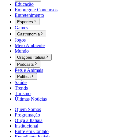
Educação
Emprego e Concursos
Entretenimento
Esportes
Games
Gastronomia
Jogos
Meio Ambiente
Mundo
Orações Itatiaia
Podcasts
Pets e Animais
Política
Saúde
Trends
Turismo
Últimas Notícias
Quem Somos
Programação
Ouça a Itatiaia
Institucional
Entre em Contato
Expediente Itatiaia