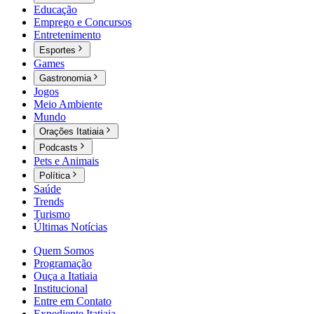
Educação
Emprego e Concursos
Entretenimento
Esportes
Games
Gastronomia
Jogos
Meio Ambiente
Mundo
Orações Itatiaia
Podcasts
Pets e Animais
Política
Saúde
Trends
Turismo
Últimas Notícias
Quem Somos
Programação
Ouça a Itatiaia
Institucional
Entre em Contato
Expediente Itatiaia