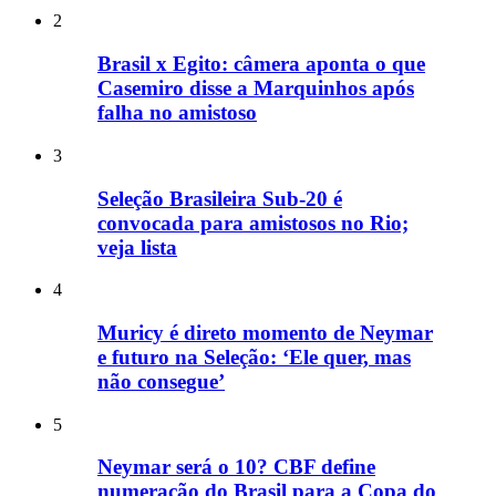
2
Brasil x Egito: câmera aponta o que
Casemiro disse a Marquinhos após
falha no amistoso
3
Seleção Brasileira Sub-20 é
convocada para amistosos no Rio;
veja lista
4
Muricy é direto momento de Neymar
e futuro na Seleção: ‘Ele quer, mas
não consegue’
5
Neymar será o 10? CBF define
numeração do Brasil para a Copa do