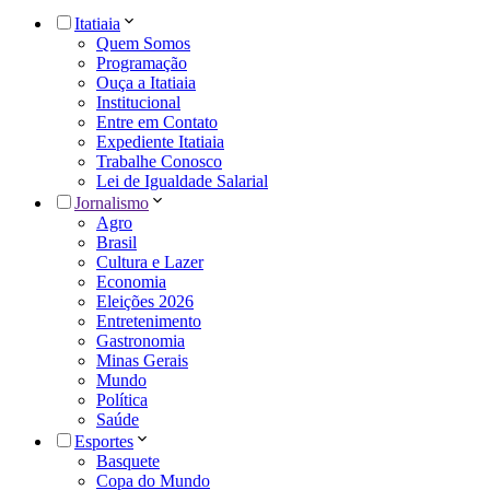
Itatiaia
Quem Somos
Programação
Ouça a Itatiaia
Institucional
Entre em Contato
Expediente Itatiaia
Trabalhe Conosco
Lei de Igualdade Salarial
Jornalismo
Agro
Brasil
Cultura e Lazer
Economia
Eleições 2026
Entretenimento
Gastronomia
Minas Gerais
Mundo
Política
Saúde
Esportes
Basquete
Copa do Mundo