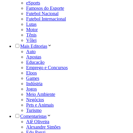
eSports
Famosos do Esporte
Futebol Nacional
Futebol Internacional
Lutas
Motor
Tênis
Vôlei
Mais Editorias
Auto
Apostas
Educação
Emprego e Concursos
Eloos
Games
Indústria
Jogos
Meio Ambiente
Negócios
Pets e Animais
Turismo
Comentaristas
Alê Oliveira
Alexandre Simões
Edu Panzi