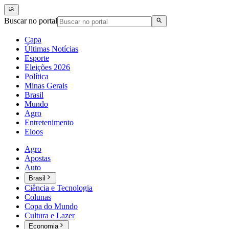
Buscar no portal
Capa
Últimas Notícias
Esporte
Eleições 2026
Política
Minas Gerais
Brasil
Mundo
Agro
Entretenimento
Eloos
Agro
Apostas
Auto
Brasil
Ciência e Tecnologia
Colunas
Copa do Mundo
Cultura e Lazer
Economia