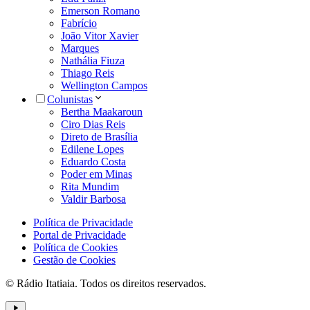
Emerson Romano
Fabrício
João Vitor Xavier
Marques
Nathália Fiuza
Thiago Reis
Wellington Campos
Colunistas
Bertha Maakaroun
Ciro Dias Reis
Direto de Brasília
Edilene Lopes
Eduardo Costa
Poder em Minas
Rita Mundim
Valdir Barbosa
Política de Privacidade
Portal de Privacidade
Política de Cookies
Gestão de Cookies
© Rádio Itatiaia. Todos os direitos reservados.